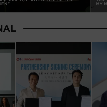
IÊN”
MỸ M
NAL