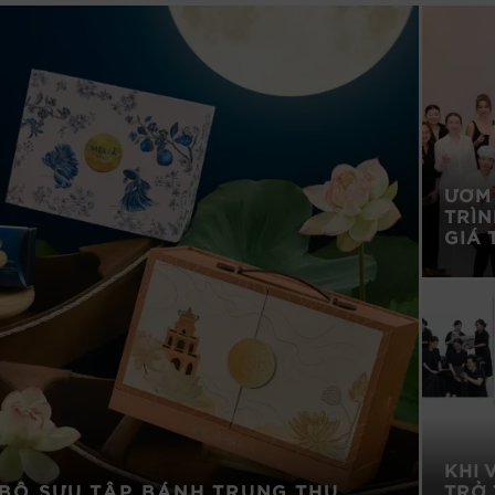
ƯƠM 
TRÌ
GIÁ 
KHI 
 BỘ SƯU TẬP BÁNH TRUNG THU
TRỞ