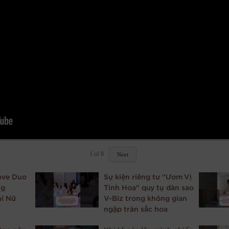
1
of
8
Next
Love Duo
Sự kiện riêng tư "Ươm Vị
ng
Tinh Hoa" quy tụ dàn sao
hí Nữ
V-Biz trong không gian
ngập tràn sắc hoa