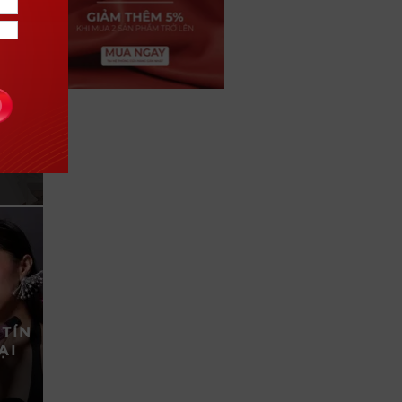
NH
TÍN
ẠI