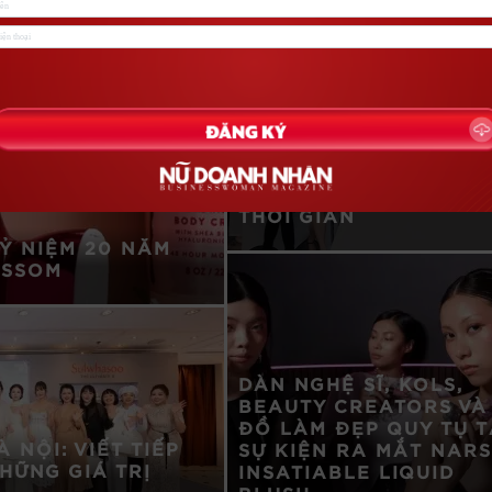
ƯƠM VỊ TINH HOA: HÀ
TRÌNH NUÔI DƯỠNG
NHỮNG GIÁ TRỊ VƯỢT
THỜI GIAN
Ỷ NIỆM 20 NĂM
OSSOM
DÀN NGHỆ SĨ, KOLS,
BEAUTY CREATORS VÀ 
ĐỒ LÀM ĐẸP QUY TỤ T
 NỘI: VIẾT TIẾP
SỰ KIỆN RA MẮT NARS
HỮNG GIÁ TRỊ
INSATIABLE LIQUID