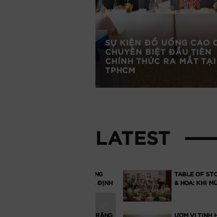
HƯƠNG VỊ ẤN TẠI
SỰ KIỆN ĐỒ UỐNG CAO 
 HÀNH TRÌNH KHỞI
CHUYÊN BIỆT ĐẦU TIÊN
ẰNG SAU
CHÍNH THỨC RA MẮT TẠI
AL VÀ BENARAS
TPHCM
LATEST
TOK SHOP CÔNG BỐ TĂNG
TABLE OF STORIES #0
ỞNG 66% NĂM 2025 VÀ ĐỊNH
& HOA: KHI MÙI HƯƠ
ỚNG…
TON SAIGON DỆT ÁNH TRĂNG
ƯƠM VỊ TINH HOA TẠI 