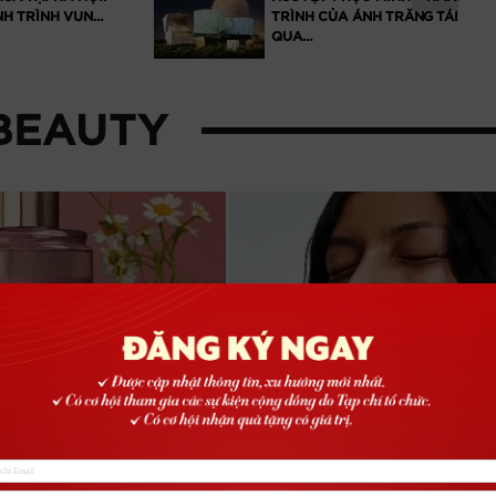
H VUN…
TRÌNH CỦA ÁNH TRĂNG TÁI HIỆN
QUA…
 BEAUTY
OLAPLEX RA MẮT KEM
PHỤC HỒI TÓC TOÀN
DIỆN