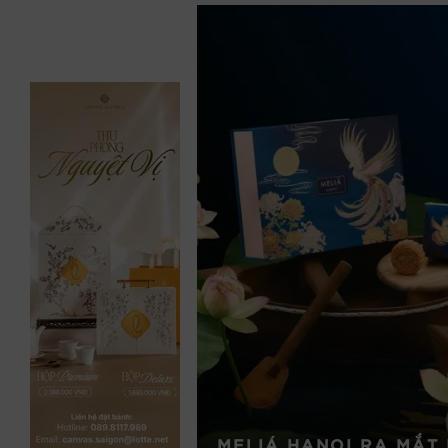
NH HOA TẠI HÀ NỘI:
 HÀNH TRÌNH VUN
 GIÁ TRỊ VƯỢT
 TRỌNG HIẾU RA
 VẪN YÊU MỖI EM)
CUỐI CÙNG”: KHI
M TRỞ THÀNH CỐT
MELIÁ HANOI RA MẮT