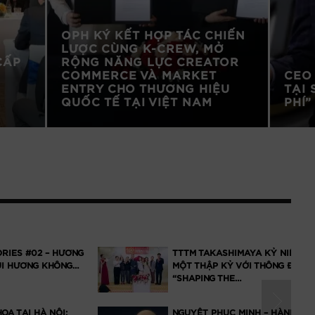
OPH KÝ KẾT HỢP TÁC CHIẾN
LƯỢC CÙNG K-CREW, MỞ
CẤP
RỘNG NĂNG LỰC CREATOR
COMMERCE VÀ MARKET
CEO
ENTRY CHO THƯƠNG HIỆU
TẠI 
QUỐC TẾ TẠI VIỆT NAM
PHÍ
2 – HƯƠNG
TTTM TAKASHIMAYA KỶ NIỆM
NG KHÔNG…
MỘT THẬP KỶ VỚI THÔNG ĐIỆP
“SHAPING THE…
HÀ NỘI:
NGUYỆT PHỤC MINH – HÀNH