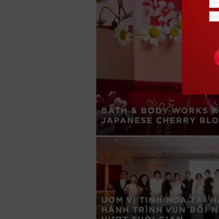
BATH & BODY WORKS K
JAPANESE CHERRY BL
ƯƠM VỊ TINH HOA TẠI HÀ
HÀNH TRÌNH VUN BỒI N