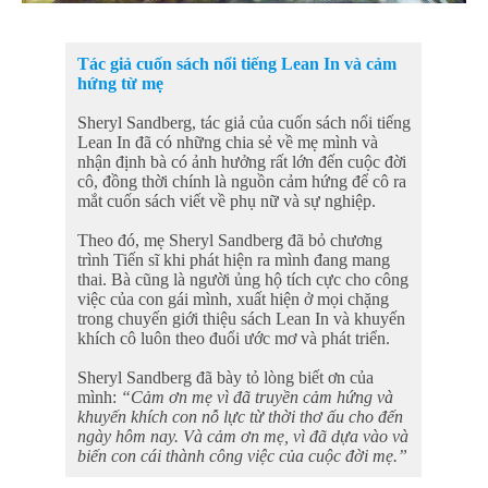
Tác giả cuốn sách nổi tiếng Lean In và cảm
hứng từ mẹ
Sheryl Sandberg, tác giả của cuốn sách nổi tiếng
Lean In đã có những chia sẻ về mẹ mình và
nhận định bà có ảnh hưởng rất lớn đến cuộc đời
cô, đồng thời chính là nguồn cảm hứng để cô ra
mắt cuốn sách viết về phụ nữ và sự nghiệp.
Theo đó, mẹ Sheryl Sandberg đã bỏ chương
trình Tiến sĩ khi phát hiện ra mình đang mang
thai. Bà cũng là người ủng hộ tích cực cho công
việc của con gái mình, xuất hiện ở mọi chặng
trong chuyến giới thiệu sách Lean In và khuyến
khích cô luôn theo đuổi ước mơ và phát triển.
Sheryl Sandberg đã bày tỏ lòng biết ơn của
mình:
“Cảm ơn mẹ vì đã truyền cảm hứng và
khuyến khích con nỗ lực từ thời thơ ấu cho đến
ngày hôm nay. Và cảm ơn mẹ, vì đã dựa vào và
biến con cái thành công việc của cuộc đời mẹ.”