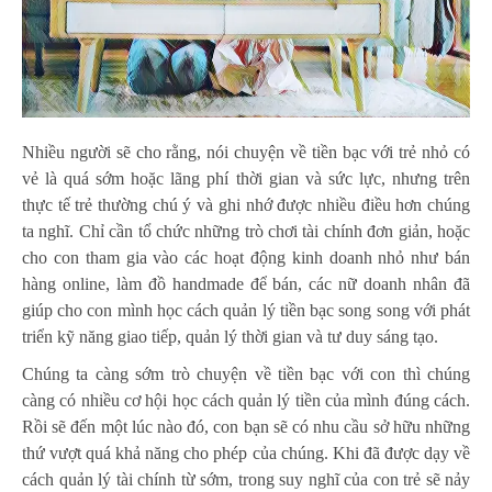
Nhiều người sẽ cho rằng, nói chuyện về tiền bạc với trẻ nhỏ có
vẻ là quá sớm hoặc lãng phí thời gian và sức lực, nhưng trên
thực tế trẻ thường chú ý và ghi nhớ được nhiều điều hơn chúng
ta nghĩ. Chỉ cần tổ chức những trò chơi tài chính đơn giản, hoặc
cho con tham gia vào các hoạt động kinh doanh nhỏ như bán
hàng online, làm đồ handmade để bán, các nữ doanh nhân đã
giúp cho con mình học cách quản lý tiền bạc song song với phát
triển kỹ năng giao tiếp, quản lý thời gian và tư duy sáng tạo.
Chúng ta càng sớm trò chuyện về tiền bạc với con thì chúng
càng có nhiều cơ hội học cách quản lý tiền của mình đúng cách.
Rồi sẽ đến một lúc nào đó, con bạn sẽ có nhu cầu sở hữu những
thứ vượt quá khả năng cho phép của chúng. Khi đã được dạy về
cách quản lý tài chính từ sớm, trong suy nghĩ của con trẻ sẽ nảy