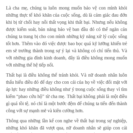
Là cha mẹ, chúng ta luôn mong muốn bảo vệ con mình khỏi
những thực tế khó khăn của cuộc sống, dù là cảm giác đau đớn
khi bị từ chối hay nỗi thất vọng khi thất bại. Nhưng nếu không
được kiểm soát, bản năng bảo vệ ban đầu đó có thể ngăn cản
chúng ta trang bị cho con mình những kỹ năng xử lý cuộc sống
tốt hơn. Thêm vào đó việc được bao bọc quá kỹ lưỡng khiến trẻ
em sẽ trưởng thành trong sự ỷ lại và không có chí tiến thủ. Và
với những gia đình kinh doanh, đây là điều không mong muốn
với những thế hệ tiếp nối.
Thất bại là điều không thể tránh khỏi. Và nữ doanh nhân luôn
thấu hiểu điều đó để dạy cho con cái của họ về việc đối mặt với
áp lực hay những điều không như ý trong cuộc sống thay vì tìm
kiếm “phao cứu hộ” từ cha mẹ. Thất bại không phải là một điều
gì quá tồi tệ, nó chỉ là một bước đệm để chúng ta tiến đến thành
công với sự mạnh mẽ và kiên cường hơn.
Thông qua những lần kể con nghe về thất bại trong sự nghiệp,
những khó khăn đã vượt qua, nữ doanh nhân sẽ giúp con cái