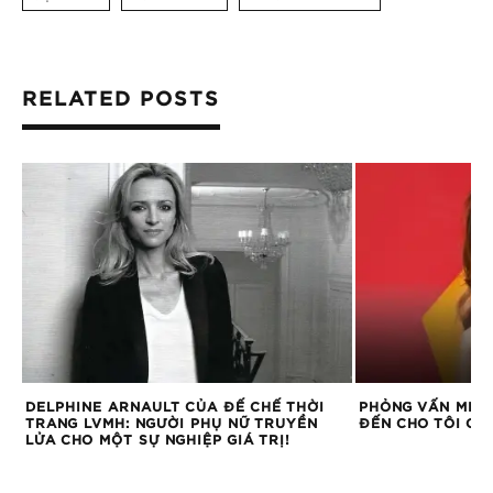
RELATED POSTS
DELPHINE ARNAULT CỦA ĐẾ CHẾ THỜI
PHỎNG VẤN MIDU
TRANG LVMH: NGƯỜI PHỤ NỮ TRUYỀN
ĐẾN CHO TÔI CẢ
LỬA CHO MỘT SỰ NGHIỆP GIÁ TRỊ!