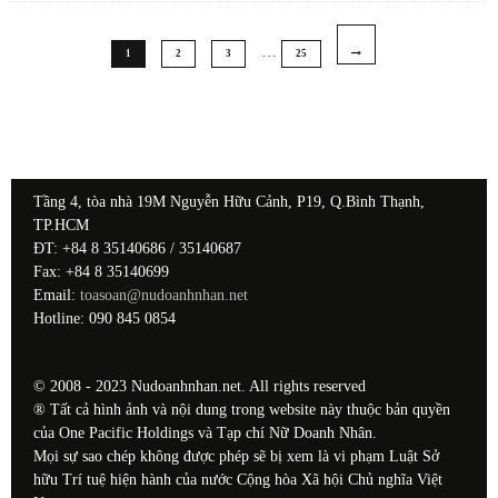
…
1
2
3
25
Tầng 4, tòa nhà 19M Nguyễn Hữu Cảnh, P19, Q.Bình Thạnh,
TP.HCM
ĐT: +84 8 35140686 / 35140687
Fax: +84 8 35140699
Email:
toasoan@nudoanhnhan.net
Hotline: 090 845 0854
© 2008 - 2023 Nudoanhnhan.net. All rights reserved
® Tất cả hình ảnh và nội dung trong website này thuộc bản quyền
của One Pacific Holdings và Tạp chí Nữ Doanh Nhân.
Mọi sự sao chép không được phép sẽ bị xem là vi phạm Luật Sở
hữu Trí tuệ hiện hành của nước Cộng hòa Xã hội Chủ nghĩa Việt