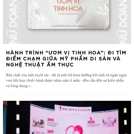
HÀNH TRÌNH “ƯƠM VỊ TINH HOA”: ĐI TÌM
ĐIỂM CHẠM GIỮA MỸ PHẨM DI SẢN VÀ
NGHỆ THUẬT ẨM THỰC
Bản chất của một tuyệt tác - dù là một hũ kem dưỡng kết tinh từ ngàn ngày
vun bồi hay chiếc bánh được nhào nặn tỉ mẩn - đều cần đến sự kiên nhẫn
và lòng dụng c
...