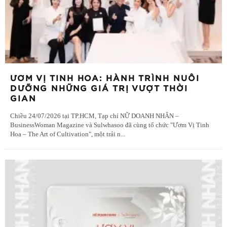
ƯƠM VỊ TINH HOA: HÀNH TRÌNH NUÔI
DƯỠNG NHỮNG GIÁ TRỊ VƯỢT THỜI
GIAN
Chiều 24/07/2026 tại TP.HCM, Tạp chí NỮ DOANH NHÂN –
BusinessWoman Magazine và Sulwhasoo đã cùng tổ chức "Ươm Vị Tinh
Hoa – The Art of Cultivation", một trải n
...