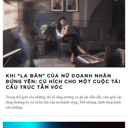
KHI “LA BÀN” CỦA NỮ DOANH NHÂN
ĐỨNG YÊN: CÚ HÍCH CHO MỘT CUỘC TÁI
CẤU TRÚC TẦM VÓC
Trong thế giới của những chỉ số tăng trưởng và áp lực dẫn dắt, cảm giác lạc
lõng thường bị coi là kẻ thù của sự thành công. Thế nhưng, dưới lăng kính
của những
...