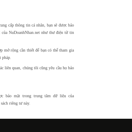
ung cấp thông tin cá nhân, bạn sẽ được bảo
ật của NuDoanhNhan.net như thư điện tử tin
p mở rộng cần thiết để bạn có thể tham gia
t pháp.
tác liên quan, chúng tôi cũng yêu cầu họ bảo
ợc bảo mật trong trung tâm dữ liệu của
sách riêng tư này.