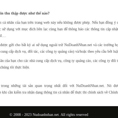
in thu thập được như thế nào?
in cá nhân của bạn trên trang web này nếu không được phép. Nếu bạn đồng ý c
c sử dụng với mục đích liên lạc cùng bạn để thông báo các thông tin cập nh
ail…
 được gửi cho bất kỳ ai sử dụng ngoài trừ NuDoanhNhan.net và các trường hợ
ung cấp dịch vụ, đối tác, các công ty quảng cáo) và/hoặc theo yêu cầu bởi luậ
hân của bạn cho các nhà cung cấp dịch vụ, công ty quảng cáo, các công ty đối 
chúng tôi thực hiện.
 trong những tài sản quan trọng nhất đối với NuDoanhNhan.net. Nó đư
khi cần kiểm tra nhận dạng thông tin cá nhân để thực thi chính sách về Chính 
© 2008 - 2023 Nudoanhnhan.net. All rights reserved