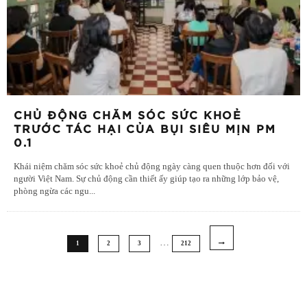
CHỦ ĐỘNG CHĂM SÓC SỨC KHOẺ
TRƯỚC TÁC HẠI CỦA BỤI SIÊU MỊN PM
0.1
Khái niệm chăm sóc sức khoẻ chủ động ngày càng quen thuộc hơn đối với
người Việt Nam. Sự chủ động cần thiết ấy giúp tạo ra những lớp bảo vệ,
phòng ngừa các ngu
...
…
1
2
3
212