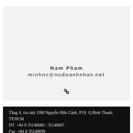
Nam Pham
minhnc@nudoanhnhan.net
Tầng 4, tòa nhà 19M Nguyễn Hữu Cảnh, P19, Q.Bình Thạnh,
TP.HCM
ĐT: +84 8 35140686 / 35140687
Fax: +84 8 35140699