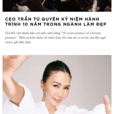
CEO TRẦN TÚ QUYÊN KỶ NIỆM HÀNH
TRÌNH 10 NĂM TRONG NGÀNH LÀM ĐẸP
Glo365 vừa đánh dấu cột mốc mới bằng "10 years journey of a beauty
pioneer" - Một sự kiện được tổ chức thay lời cảm ơn và tri ân của đội ngũ
clinic gửi đến nhữ
...