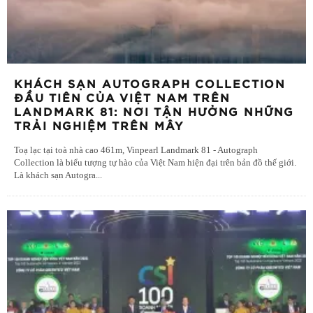
KHÁCH SẠN AUTOGRAPH COLLECTION
ĐẦU TIÊN CỦA VIỆT NAM TRÊN
LANDMARK 81: NƠI TẬN HƯỞNG NHỮNG
TRẢI NGHIỆM TRÊN MÂY
Toạ lạc tại toà nhà cao 461m, Vinpearl Landmark 81 - Autograph
Collection là biểu tượng tự hào của Việt Nam hiện đại trên bản đồ thế giới.
Là khách sạn Autogra
...