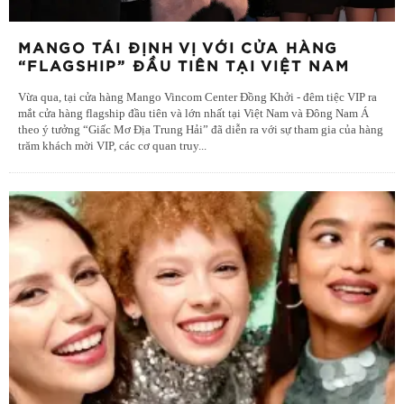
MANGO TÁI ĐỊNH VỊ VỚI CỬA HÀNG
“FLAGSHIP” ĐẦU TIÊN TẠI VIỆT NAM
Vừa qua, tại cửa hàng Mango Vincom Center Đồng Khởi - đêm tiệc VIP ra
mắt cửa hàng flagship đầu tiên và lớn nhất tại Việt Nam và Đông Nam Á
theo ý tưởng “Giấc Mơ Địa Trung Hải” đã diễn ra với sự tham gia của hàng
trăm khách mời VIP, các cơ quan truy
...