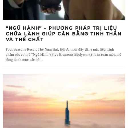
“NGŨ HÀNH” – PHƯƠNG PHÁP TRỊ LIỆU
CHỮA LÀNH GIÚP CÂN BẰNG TINH THẦN
VÀ THỂ CHẤT
Four Seasons Resort The Nam Hai, Hội An mới đây đã ra mắt liệu trình
chăm sóc cơ thể “Ngũ Hành”(Five Elements Bodywork) hoàn toàn mới, mở
rộng danh mục các bài
...