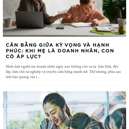
CÂN BẰNG GIỮA KỲ VỌNG VÀ HẠNH
PHÚC: KHI MẸ LÀ DOANH NHÂN, CON
CÓ ÁP LỰC?
Hình ảnh người mẹ doanh nhân ngày nay không còn xa lạ: bản lĩnh, độc
lập, làm chủ sự nghiệp và truyền cảm hứng mạnh mẽ. Thế nhưng, phía sau
ánh hào quang của t
...