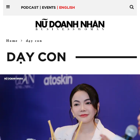
PODCAST
| EVENTS
| ENGLISH
Home
dạy con
DẠY CON