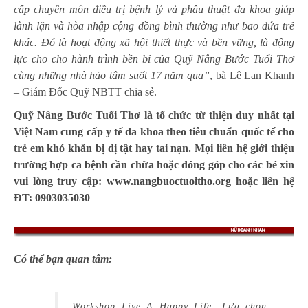
cấp chuyên môn điều trị bệnh lý và phẫu thuật đa khoa giúp
lành lặn và hòa nhập cộng đồng bình thường như bao đứa trẻ
khác.
Đó là hoạt động xã hội thiết thực và bền vững,
là động
lực cho cho hành trình bền bỉ của Quỹ Nâng Bước Tuổi Thơ
cùng những nhà hảo tâm suốt 17 năm qua”
, bà Lê Lan Khanh
– Giám Đốc Quỹ NBTT chia sẻ.
Quỹ Nâng Bước Tuổi Thơ là tổ chức từ thiện duy nhất tại
Việt Nam cung cấp y tế đa khoa theo tiêu chuẩn quốc tế cho
trẻ em khó khăn bị dị tật hay tai nạn. Mọi liên hệ giới thiệu
trường hợp ca bệnh cần chữa hoặc đóng góp cho các bé xin
vui lòng truy cập:
www.nangbuoctuoitho.org
hoặc liên hệ
ĐT: 0903035030
Có thể bạn quan tâm:
Workshop Live A Happy Life: Lựa chọn