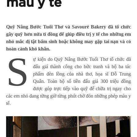
màu y tế
Quỹ Nâng Bước Tuổi Thơ và Savouré Bakery
đã tổ chức
gây quỹ hơn nửa tỉ đồng để giúp điều trị y tế cho những em
nhỏ mắc dị tật bẩm sinh hoặc không may gặp tai nạn và có
hoàn cảnh khó khăn.
S
ự kiện do Quỹ Nâng Bước Tuổi Thơ tổ chức đã
đấu giá thành công cho bức tranh và bộ ba tác
phẩm đèn lồng của nhà thơ, họa sĩ Đỗ Trung
Quân. Toàn bộ số tiền đấu giá 300 triệu đồng
được góp trực tiếp vào quỹ để chữa trị ngay cho
các em nhỏ đang từng giờ từng phút chờ đón những phép màu y
tế.