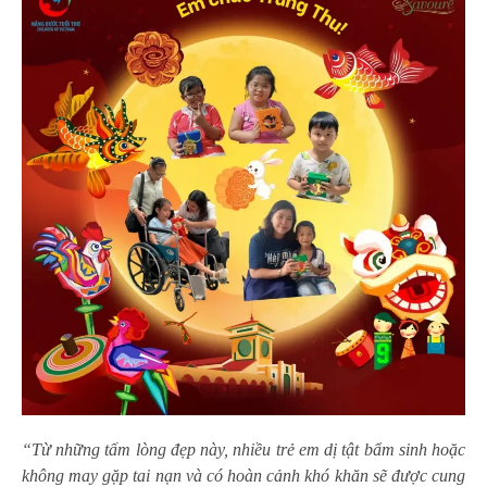
“Từ những tấm lòng đẹp này, nhiều trẻ em dị tật bẩm sinh hoặc
không may gặp tai nạn và có hoàn cảnh khó khăn sẽ được cung