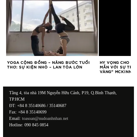
ẬT
YOGA CỘNG ĐỒNG – NÂNG BƯỚC TUỔI
HY VỌNG CHO N
THƠ: SỰ KIỆN NHỎ – LAN TỎA LỚN
MẮN VỚI SỰ TRỞ
VÀNG” MCKINNO
Tầng 4, tòa nhà 19M Nguyễn Hữu Cảnh, P19, Q.Bình Thạnh,
TP.HCM
ĐT: +84 8 35140686 / 35140687
Fax: +84 8 35140699
Email:
toasoan@nudoanhnhan.net
Hotline: 090 845 0854