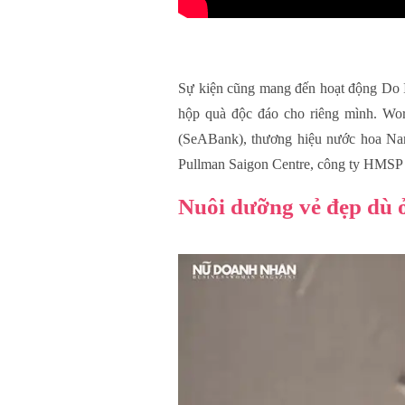
Sự kiện cũng mang đến hoạt động Do It
hộp quà độc đáo cho riêng mình. W
(SeABank), thương hiệu nước hoa Na
Pullman Saigon Centre, công ty HMSP 
Nuôi dưỡng vẻ đẹp dù ở