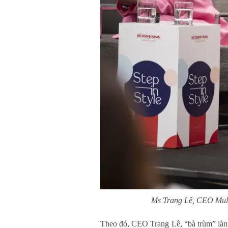
Ms Trang Lê, CEO Mult
Theo đó, CEO Trang Lê, “bà trùm” làng