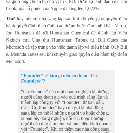
và giúp ông chuẩn bị cho vị trí CEO. Dưới sự lãnh đạo của Tim
Cook, giá cổ phiếu của Apple đã tăng lên 1,022%.
Thứ ba,
một số nhà sáng lập sau khi chuyển giao quyền điều
hành quyết định theo đuổi các dự án hoặc đam mê khác. Ví dụ,
Jon Huntsman đã rời Huntsman Chemical để thành lập Viện
Nghiên cứu Ung thư Huntsman. Tương tự, Bill Gates của
Microsoft đã tập trung vào việc thành lập và điều hành Quỹ Bill
& Melinda Gates sau khi chuyển giao quyền điều hành tập đoàn
Microsoft.
“Founder” sẽ làm gì nếu có thêm “Co-
Founders”?
“Co-Founder” của một doanh nghiệp là những
người cùng tham gia vào quá trình sáng lập và
thành lập công ty với “Founder” từ ban đầu.
Các “Co-Founder” hay còn gọi là nhà đồng
sáng lập có thể là những người vợ hoặc chồng,
là bạn bè, đồng nghiệp, đối tác, hoặc những
người có cùng tầm nhìn và mục tiêu kinh doanh
với “Founder”. Khi có thêm các nhà đồng sáng