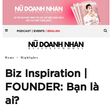
PODCAST
| EVENTS
| ENGLISH
Home
Highlights
Biz Inspiration |
FOUNDER: Bạn là
ai?