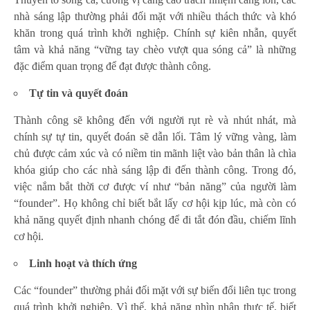
nhà sáng lập thường phải đối mặt với nhiều thách thức và khó
khăn trong quá trình khởi nghiệp. Chính sự kiên nhẫn, quyết
tâm và khả năng “vững tay chèo vượt qua sóng cả” là những
đặc điểm quan trọng để đạt được thành công.
Tự tin và quyết đoán
Thành công sẽ không đến với người rụt rè và nhút nhát, mà
chính sự tự tin, quyết đoán sẽ dẫn lối. Tâm lý vững vàng, làm
chủ được cảm xúc và có niềm tin mãnh liệt vào bản thân là chìa
khóa giúp cho các nhà sáng lập đi đến thành công. Trong đó,
việc nắm bắt thời cơ được ví như “bản năng” của người làm
“founder”. Họ không chỉ biết bắt lấy cơ hội kịp lúc, mà còn có
khả năng quyết định nhanh chóng để đi tắt đón đầu, chiếm lĩnh
cơ hội.
L
inh hoạt và thích ứng
Các “founder” thường phải đối mặt với sự biến đổi liên tục trong
quá trình khởi nghiệp. Vì thế, khả năng nhìn nhận thực tế, biết