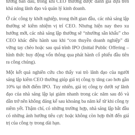
tưởng ban đầu, trong khi CEO thường được đánh giá dựa trên
khả năng lãnh đạo và quản lý kinh doanh.
Ở các công ty khởi nghiệp, trong thời gian đầu, các nhà sáng lập
thường sẽ kiêm nhiệm vị trí CEO. Nhưng hiện nay theo xu
hướng mới, các nhà sáng lập thường sẽ “nhường sân khấu” cho
CEO khác điều hành sau khi “con thuyền doanh nghiệp” đã
vững tay chèo hoặc sau quá trình IPO (Initial Public Offering –
hình thức huy động vốn thông qua phát hành cổ phiếu đầu tiên
ra công chúng).
Một kết quả nghiên cứu cho thấy vai trò lãnh đạo của người
sáng lập kiêm CEO thường giúp giá trị công ty tăng cao hơn gần
10% tại thời điểm IPO. Tuy nhiên, giá trị công ty dưới sự lãnh
đạo của nhà sáng lập lại giảm nhanh trong các năm sau đó và
dần trở nên không đáng kể sau khoảng ba năm kể từ khi công ty
niêm yết. Thậm chí, có những trường hợp, nhà sáng lập bắt đầu
có những ảnh hưởng tiêu cực hoặc không còn hợp thời đến giá
trị của công ty trong dài hạn.