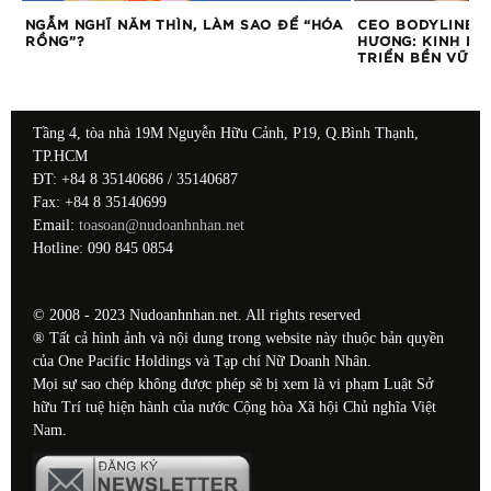
AN,
NGẪM NGHĨ NĂM THÌN, LÀM SAO ĐỂ “HÓA
CEO BODYLINE G
RỒNG”?
HƯƠNG: KINH DO
TRIỂN BỀN VỮNG
Tầng 4, tòa nhà 19M Nguyễn Hữu Cảnh, P19, Q.Bình Thạnh,
TP.HCM
ĐT: +84 8 35140686 / 35140687
Fax: +84 8 35140699
Email:
toasoan@nudoanhnhan.net
Hotline: 090 845 0854
© 2008 - 2023 Nudoanhnhan.net. All rights reserved
® Tất cả hình ảnh và nội dung trong website này thuộc bản quyền
của One Pacific Holdings và Tạp chí Nữ Doanh Nhân.
Mọi sự sao chép không được phép sẽ bị xem là vi phạm Luật Sở
hữu Trí tuệ hiện hành của nước Cộng hòa Xã hội Chủ nghĩa Việt
Nam.