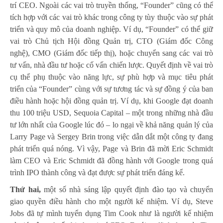
trí CEO. Ngoài các vai trò truyền thống, “Founder” cũng có thể
tích hợp với các vai trò khác trong công ty tùy thuộc vào sự phát
triển và quy mô của doanh nghiệp. Ví dụ, “Founder” có thể giữ
vai trò Chủ tịch Hội đồng Quản trị, CTO (Giám đốc Công
nghệ), CMO (Giám đốc tiếp thị), hoặc chuyển sang các vai trò
tư vấn, nhà đầu tư hoặc cố vấn chiến lược. Quyết định về vai trò
cụ thể phụ thuộc vào năng lực, sự phù hợp và mục tiêu phát
triển của “Founder” cùng với sự tương tác và sự đồng ý của ban
điều hành hoặc hội đồng quản trị. Ví dụ, khi Google đạt doanh
thu 100 triệu USD, Sequoia Capital – một trong những nhà đầu
tư lớn nhất của Google lúc đó – lo ngại về khả năng quản lý của
Larry Page và Sergey Brin trong việc dẫn dắt một công ty đang
phát triển quá nóng. Vì vậy, Page và Brin đã mời Eric Schmidt
làm CEO và Eric Schmidt đã đồng hành với Google trong quá
trình IPO thành công và đạt được sự phát triển đáng kể.
Thứ hai,
một số nhà sáng lập quyết định đào tạo và chuyển
giao quyền điều hành cho một người kế nhiệm. Ví dụ, Steve
Jobs đã tự mình tuyển dụng Tim Cook như là người kế nhiệm