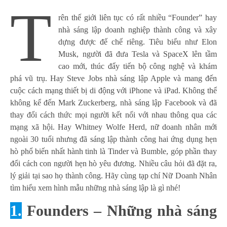
T
rên thế giới liên tục có rất nhiều “Founder” hay
nhà sáng lập doanh nghiệp thành công và xây
dựng được đế chế riêng. Tiêu biểu như Elon
Musk, người đã đưa Tesla và SpaceX lên tầm
cao mới, thúc đẩy tiến bộ công nghệ và khám
phá vũ trụ. Hay Steve Jobs nhà sáng lập Apple và mang đến
cuộc cách mạng thiết bị di động với iPhone và iPad. Không thể
không kể đến Mark Zuckerberg, nhà sáng lập Facebook và đã
thay đổi cách thức mọi người kết nối với nhau thông qua các
mạng xã hội. Hay Whitney Wolfe Herd, nữ doanh nhân mới
ngoài 30 tuổi nhưng đã sáng lập thành công hai ứng dụng hẹn
hò phổ biến nhất hành tinh là Tinder và Bumble, góp phần thay
đổi cách con người hẹn hò yêu đương. Nhiều câu hỏi đã đặt ra,
lý giải tại sao họ thành công. Hãy cùng tạp chí Nữ Doanh Nhân
tìm hiểu xem hình mẫu những nhà sáng lập là gì nhé!
1.
Founders – Những nhà sáng