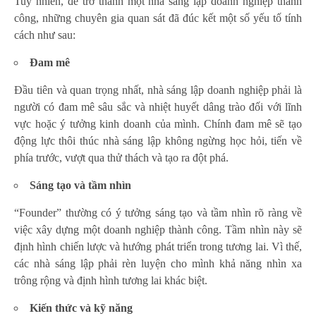
Tuy nhiên, để trở thành một nhà sáng lập doanh nghiệp thành
công, những chuyên gia quan sát đã đúc kết một số yếu tố tính
cách như sau:
Đam mê
Đầu tiên và quan trọng nhất, nhà sáng lập doanh nghiệp phải là
người có đam mê sâu sắc và nhiệt huyết dâng trào đối với lĩnh
vực hoặc ý tưởng kinh doanh của mình. Chính đam mê sẽ tạo
động lực thôi thúc nhà sáng lập không ngừng học hỏi, tiến về
phía trước, vượt qua thử thách và tạo ra đột phá.
S
áng tạo và tầm nhìn
“Founder” thường có ý tưởng sáng tạo và tầm nhìn rõ ràng về
việc xây dựng một doanh nghiệp thành công. Tầm nhìn này sẽ
định hình chiến lược và hướng phát triển trong tương lai. Vì thế,
các nhà sáng lập phải rèn luyện cho mình khả năng nhìn xa
trông rộng và định hình tương lai khác biệt.
Kiến thức và kỹ năng