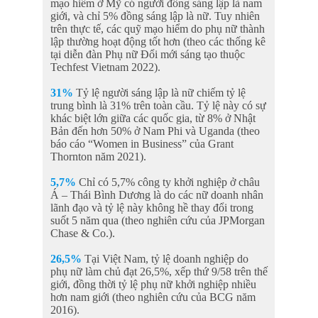
mạo hiểm ở Mỹ có người đồng sáng lập là nam
giới, và chỉ 5% đồng sáng lập là nữ. Tuy nhiên
trên thực tế, các quỹ mạo hiểm do phụ nữ thành
lập thường hoạt động tốt hơn (theo các thống kê
tại diễn đàn Phụ nữ Đổi mới sáng tạo thuộc
Techfest Vietnam 2022).
31%
Tỷ lệ người sáng lập là nữ chiếm tỷ lệ
trung bình là 31% trên toàn cầu. Tỷ lệ này có sự
khác biệt lớn giữa các quốc gia, từ 8% ở Nhật
Bản đến hơn 50% ở Nam Phi và Uganda (theo
báo cáo “Women in Business” của Grant
Thornton năm 2021).
5,7%
Chỉ có 5,7% công ty khởi nghiệp ở châu
Á – Thái Bình Dương là do các nữ doanh nhân
lãnh đạo và tỷ lệ này không hề thay đổi trong
suốt 5 năm qua (theo nghiên cứu của JPMorgan
Chase & Co.).
26,5%
Tại Việt Nam, tỷ lệ doanh nghiệp do
phụ nữ làm chủ đạt 26,5%, xếp thứ 9/58 trên thế
giới, đồng thời tỷ lệ phụ nữ khởi nghiệp nhiều
hơn nam giới (theo nghiên cứu của BCG năm
2016).