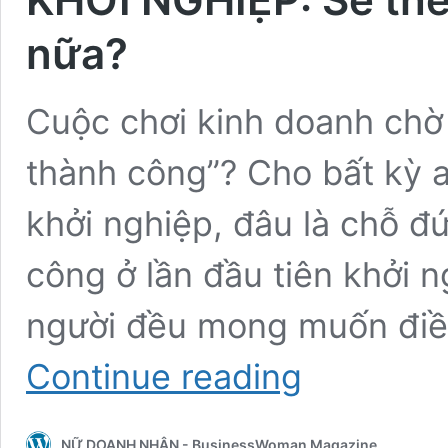
nữa?
Cuộc chơi kinh doanh chờ 
thành công”? Cho bất kỳ 
khởi nghiệp, đâu là chỗ 
công ở lần đầu tiên khởi 
người đều mong muốn điề
KHỞI
Continue reading
NGHIỆP:
Sẽ
thế
NỮ DOANH NHÂN - BusinessWoman Magazine
nào