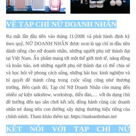
VỀ TẠP CHÍ NỮ DOANH NHÂN
Ra mắt lần đầu tiên vào tháng 11/2008 và phát hành định kỳ
theo quý, NỮ DOANH NHÂN được xem là tạp chí in đầu tiên
dành riêng cho nữ doanh nhân, những người phụ nữ thành đạt
tại Việt Nam. Ấn phẩm mang tới một thế giới tinh tế, năng động
và hoàn hảo, nơi những người phụ nữ thành đạt có thể chia sẻ
và học hỏi về phong cách sống, những bài học kinh nghiệm và
bí quyết để thành công trong cuộc sống cũng như thương
trường. Bên cạnh đó, Tạp chí Nữ Doanh Nhân còn mang đến
nhiều sự kiện talkshow, workshop, diễn đàn,… với đa dạng chủ
đề hướng đến tạo sân chơi kết nối, đồng hành cùng các doanh
nhân trẻ đang trên con đường xây dựng thương hiệu riêng của
chính mình. Tham khảo thêm tại:
https://nudoanhnhan.net
KẾT NỐI VỚI TẠP CHÍ NỮ