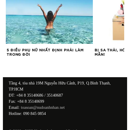
BỊ SA THẢI, HÓA RA LẠI LÀ ĐIỀU MAY
Ở TUỔI 47, TÔI 
MẮN!
QUEN NĂM 20 TU
NÓ Ở TUỔI 30 S
NÂNG CẤP KHÔN
Tầng 4, tòa nhà 19M Nguyễn Hữu Cảnh, P19, Q.Bình Thạnh,
TP.HCM
ĐT: +84 8 35140686 / 35140687
Fax: +84 8 35140699
Email:
toasoan@nudoanhnhan.net
Hotline: 090 845 0854