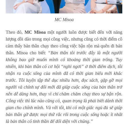
MC Misoa
Theo đó,
MC Misoa
một người luôn được biết đến với năng
lượng dồi dào trong mọi công việc, nhưng cũng có thời điểm cô
cảm thấy bản thân chạy theo công việc bận rộn mà quên đi bản
thân. Misoa cho biết:
“Bản thân tôi trước đây là một người
không bao giờ muốn mình có khoảng thời gian trống. Tuy
nhiên, khi bản thân có cơ hội “nghỉ ngơi” ở thời điểm dịch, tôi
nhận ra cuộc sống của mình đã có thời gian biểu mới khác
trước. Tôi luyện tập thể dục nhiều hơn, đọc sách, gặp gỡ mọi
người và chính sự đổi mới đã giúp cuộc sống của bản thân trở
nên dễ dàng hơn, thay vì chỉ chăm chăm chạy theo sự bận rộn.
Công việc thì lúc nào cũng có, quan trọng là phải biết dành thời
gian cho chính mình. Và với tôi, khi có một giấc ngủ đủ sẽ giúp
bản thân gỡ được mọi thứ rắc rối trong cuộc sống hoặc ít nhất
là bản thân có tinh thần để đối diện với chúng.”