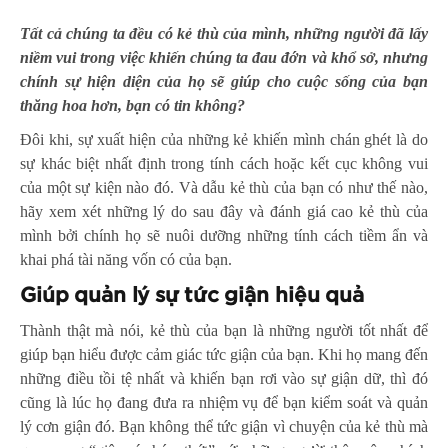
Tất cả chúng ta đều có kẻ thù của mình, những người đã lấy
niềm vui trong việc khiến chúng ta đau đớn và khổ sở, nhưng
chính sự hiện diện của họ sẽ giúp cho cuộc sống của bạn
thăng hoa hơn, bạn có tin không?
Đôi khi, sự xuất hiện của những kẻ khiến mình chán ghét là do
sự khác biệt nhất định trong tính cách hoặc kết cục không vui
của một sự kiện nào đó. Và dẫu kẻ thù của bạn có như thế nào,
hãy xem xét những lý do sau đây và đánh giá cao kẻ thù của
mình bởi chính họ sẽ nuôi dưỡng những tính cách tiềm ẩn và
khai phá tài năng vốn có của bạn.
Giúp quản lý sự tức giận hiệu quả
Thành thật mà nói, kẻ thù của bạn là những người tốt nhất để
giúp bạn hiểu được cảm giác tức giận của bạn. Khi họ mang đến
những điều tồi tệ nhất và khiến bạn rơi vào sự giận dữ, thì đó
cũng là lúc họ đang đưa ra nhiệm vụ để bạn kiểm soát và quản
lý cơn giận đó. Bạn không thể tức giận vì chuyện của kẻ thù mà