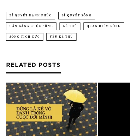
BÍ QUYẾT HẠNH PHÚC
BÍ QUYẾT SỐNG
CÂN BẰNG CUỘC SỐNG
KẺ THÙ
QUAN ĐIỂM SỐNG
SỐNG TÍCH CỰC
YÊU KẺ THÙ
RELATED POSTS