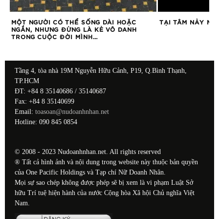
ĐỂ
MỘT NGƯỜI CÓ THỂ SỐNG DÀI HOẶC
TẠI TÂM NẢY M
NGẮN, NHƯNG ĐỪNG LÀ KẺ VÔ DANH
TRONG CUỘC ĐỜI MÌNH…
Tầng 4, tòa nhà 19M Nguyễn Hữu Cảnh, P19, Q.Bình Thạnh,
TP.HCM
ĐT: +84 8 35140686 / 35140687
Fax: +84 8 35140699
Email:
toasoan@nudoanhnhan.net
Hotline: 090 845 0854
© 2008 - 2023 Nudoanhnhan.net. All rights reserved
® Tất cả hình ảnh và nội dung trong website này thuộc bản quyền
của One Pacific Holdings và Tạp chí Nữ Doanh Nhân.
Mọi sự sao chép không được phép sẽ bị xem là vi phạm Luật Sở
hữu Trí tuệ hiện hành của nước Cộng hòa Xã hội Chủ nghĩa Việt
Nam.