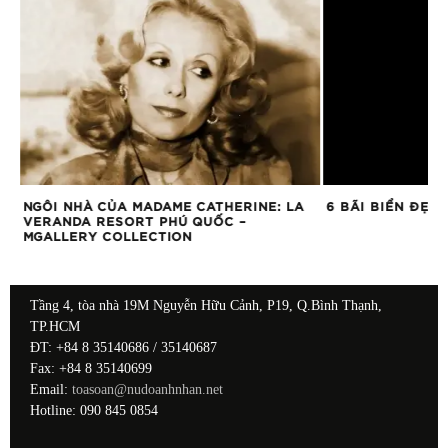
NGÔI NHÀ CỦA MADAME CATHERINE: LA
6 BÃI BIỂN ĐẸP
VERANDA RESORT PHÚ QUỐC –
MGALLERY COLLECTION
Tầng 4, tòa nhà 19M Nguyễn Hữu Cảnh, P19, Q.Bình Thạnh,
TP.HCM
ĐT: +84 8 35140686 / 35140687
Fax: +84 8 35140699
Email:
toasoan@nudoanhnhan.net
Hotline: 090 845 0854