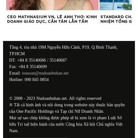
:
CEO MATHNASIUM VN, LÊ ANH THƠ: KINH
STANDARD CHAR
ÊM
DOANH GIÁO DỤC, CẦN TÂM LẪN TẦM
NHIỆM TỔNG GIÁ
Tầng 4, tòa nhà 19M Nguyễn Hữu Cảnh, P19, Q.Bình Thạnh,
TP.HCM
ĐT: +84 8 35140686 / 35140687
Fax: +84 8 35140699
Email:
toasoan@nudoanhnhan.net
Hotline: 090 845 0854
© 2008 - 2023 Nudoanhnhan.net. All rights reserved
® Tất cả hình ảnh và nội dung trong website này thuộc bản quyền
của One Pacific Holdings và Tạp chí Nữ Doanh Nhân.
Mọi sự sao chép không được phép sẽ bị xem là vi phạm Luật Sở
hữu Trí tuệ hiện hành của nước Cộng hòa Xã hội Chủ nghĩa Việt
Nam.