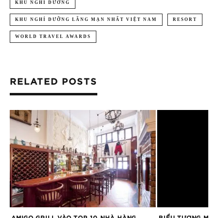
KHU NGHỈ DƯỠNG
KHU NGHỈ DƯỠNG LÃNG MẠN NHẤT VIỆT NAM
RESORT
WORLD TRAVEL AWARDS
RELATED POSTS
NH
AMIGO GRILL VÀO TOP 10 NHÀ HÀNG
BIỂU TƯỢNG MÙ