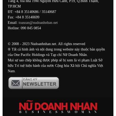
Tầng 4, tòa nhà 19M Nguyễn Hữu Cảnh, P19, Q.Bình Thạnh,
TP.HCM
ĐT: +84 8 35140686 / 35140687
Fax: +84 8 35140699
Email:
toasoan@nudoanhnhan.net
Hotline: 090 845 0854
© 2008 - 2023 Nudoanhnhan.net. All rights reserved
® Tất cả hình ảnh và nội dung trong website này thuộc bản quyền
của One Pacific Holdings và Tạp chí Nữ Doanh Nhân.
Mọi sự sao chép không được phép sẽ bị xem là vi phạm Luật Sở
hữu Trí tuệ hiện hành của nước Cộng hòa Xã hội Chủ nghĩa Việt
Nam.