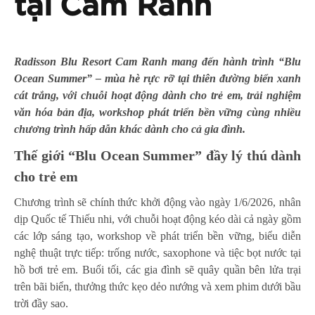
tại Cam Ranh
Radisson Blu Resort Cam Ranh mang đến hành trình “Blu
Ocean Summer” – mùa hè rực rỡ tại thiên đường biển xanh
cát trắng, với chuỗi hoạt động dành cho trẻ em, trải nghiệm
văn hóa bản địa, workshop phát triển bền vững cùng nhiều
chương trình hấp dẫn khác dành cho cả gia đình.
Thế giới “Blu Ocean Summer” đầy lý thú dành
cho trẻ em
Chương trình sẽ chính thức khởi động vào ngày 1/6/2026, nhân
dịp Quốc tế Thiếu nhi, với chuỗi hoạt động kéo dài cả ngày gồm
các lớp sáng tạo, workshop về phát triển bền vững, biểu diễn
nghệ thuật trực tiếp: trống nước, saxophone và tiệc bọt nước tại
hồ bơi trẻ em. Buổi tối, các gia đình sẽ quây quần bên lửa trại
trên bãi biển, thưởng thức kẹo dẻo nướng và xem phim dưới bầu
trời đầy sao.