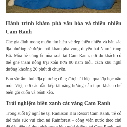
Hành trình khám phá văn hóa và thiên nhiên
Cam Ranh
Các gia đình mong muốn tìm hiểu vẻ đẹp thiên nhiên và bản sắc
địa phương sẽ được mời khám phá vùng duyên hải Nam Trung
Bộ. Mùa hè cũng là mùa xoài tại Cam Ranh, nơi du khách có
thể ghé thăm nông trại xoài hơn 80 năm tuổi, cách khu nghỉ
dưỡng khoảng 20 phút di chuyển.
Bản sắc ẩm thực địa phương cũng được tái hiện qua lớp học nấu
món Việt, nơi các đầu bếp tài năng hướng dẫn thực khách chế
biến gỏi cuốn và bánh xèo.
Trải nghiệm biển xanh cát vàng Cam Ranh
Trong suốt kỳ nghỉ hè tại Radisson Blu Resort Cam Ranh, trẻ có
thể thỏa sức vui chơi tại Rainforest – công viên nước theo chủ
đề đầu tiên và duy nhất trong khu nghỉ dưỡng tại Cam Ranh, với