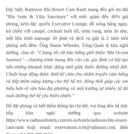
Đặc biệt, Radisson Blu Resort Cam Ranh mang đến gói ưu đãi
“Blu Suite & Villa Sanctuary” với mức giảm đến 40% giá
phòng, kèm đặc quyền Executive Lounge, đồ uống hằng ngày,
trà chiều với canapé, cocktail buổi tối, rượu vang, món ăn nhẹ,
một liệu trình massage 30 phút và dịch vụ giặt là 2 món mỗi
phòng mỗi đêm. Ông Shaun Wheeler, Tổng Quản lý khu nghỉ
dưỡng, chia sẻ:
“Chúng tôi rất hào hứng giới thiệu ‘Blu Ocean
Summer’ – chương trình mang đến cho các gia đình cơ hội tạo
nên những khoảnh khắc đáng nhớ giữa thiên đường nhiệt đới.
Chuỗi hoạt động được thiết kế chỉn chu nhằm truyền cảm hứng
và tiếp thêm năng lượng cho thế hệ trẻ, đồng thời giúp các em
hiểu hơn về văn hóa địa phương và môi trường tự nhiên, từ đó
nuôi dưỡng thế hệ yêu thiên nhiên.”
Để đặt phòng và biết thêm thông tin chi tiết, vui lòng liên hệ trực
tiếp khu nghỉ dưỡng qua website
https://www.radissonhotels.com/en-us/hotels/radisson-blu-resort-
cam-ranh
hoặc email:
reservations.rcrb@radisson.com
, điện