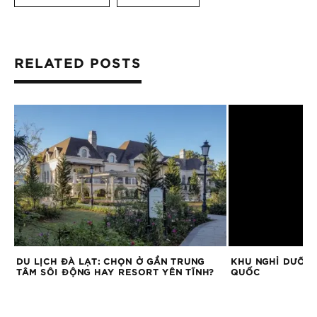
RELATED POSTS
AN
DU LỊCH ĐÀ LẠT: CHỌN Ở GẦN TRUNG
KHU NGHỈ DƯỠNG
TÂM SÔI ĐỘNG HAY RESORT YÊN TĨNH?
QUỐC