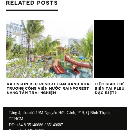
RELATED POSTS
RADISSON BLU RESORT CAM RANH KHAI
TIỆC GIAO THỪA 
TRƯƠNG CÔNG VIÊN NƯỚC RAINFOREST
BIỂN TẠI FLEUR 
NÂNG TẦM TRẢI NGHIỆM
ĐẶC BIỆT?
Tầng 4, tòa nhà 19M Nguyễn Hữu Cảnh, P19, Q.Bình Thạnh,
TP.HCM
ĐT: +84 8 35140686 / 35140687