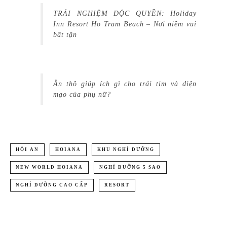
TRẢI NGHIỆM ĐỘC QUYỀN: Holiday
Inn Resort Ho Tram Beach – Nơi niềm vui
bất tận
Ăn thô giúp ích gì cho trái tim và diện
mạo của phụ nữ?
HỘI AN
HOIANA
KHU NGHỈ DƯỠNG
NEW WORLD HOIANA
NGHỈ DƯỠNG 5 SAO
NGHỈ DƯỠNG CAO CẤP
RESORT