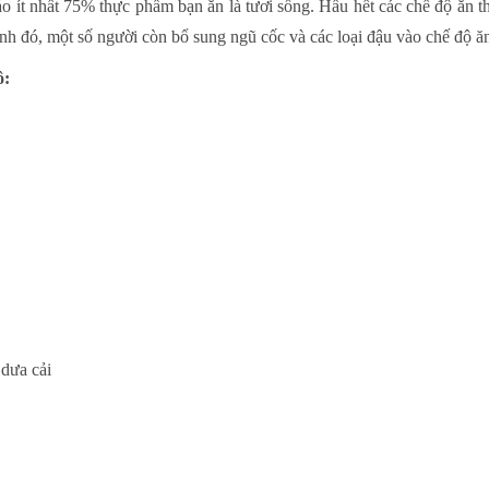
ảo ít nhất 75% thực phẩm bạn ăn là tươi sống. Hầu hết các chế độ ăn 
 cạnh đó, một số người còn bổ sung ngũ cốc và các loại đậu vào chế độ ă
ô:
dưa cải