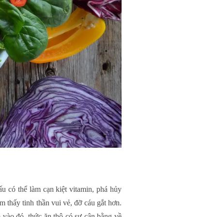
u có thể làm cạn kiệt vitamin, phá hủy
m thấy tinh thần vui vẻ, đỡ cáu gắt hơn.
 vào đó, thức ăn thô có sự cân bằng về