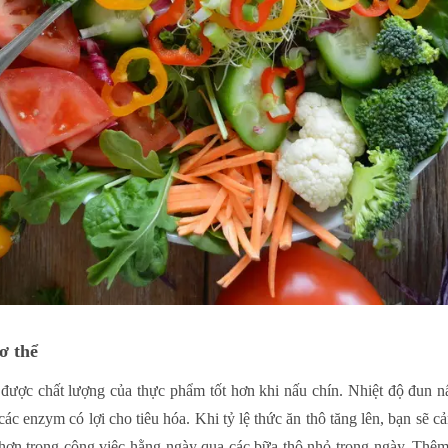
ơ thể
được chất lượng của thực phẩm tốt hơn khi nấu chín. Nhiệt độ đun nấ
các enzym có lợi cho tiêu hóa. Khi tỷ lệ thức ăn thô tăng lên, bạn sẽ cả
hơn trong công việc hằng ngày qua các bữa thô nhỏ trong ngày. Thêm