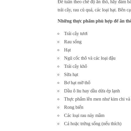
Để tuân theo chế độ ăn thô, hãy đảm b
trái cây, rau củ quả, các loại hạt. Bên
Những thực phẩm phù hợp để ăn th
Trái cây tươi
Rau sống
Hạt
Ngũ cốc thô và các loại đậu
Trái cây khô
Sữa hạt
Bơ hạt mỡ thô
Dầu ô liu hay dầu dừa ép lạnh
Thực phẩm lên men như kim chi và 
Rong biển
Các loại rau nảy mầm
Cá hoặc trứng sống (nếu thích)