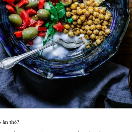
ộ ăn thô?