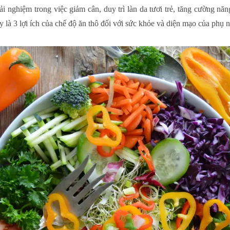
ải nghiệm trong việc giảm cân, duy trì làn da tươi trẻ, tăng cường năn
 là 3 lợi ích của chế độ ăn thô đối với sức khỏe và diện mạo của phụ 