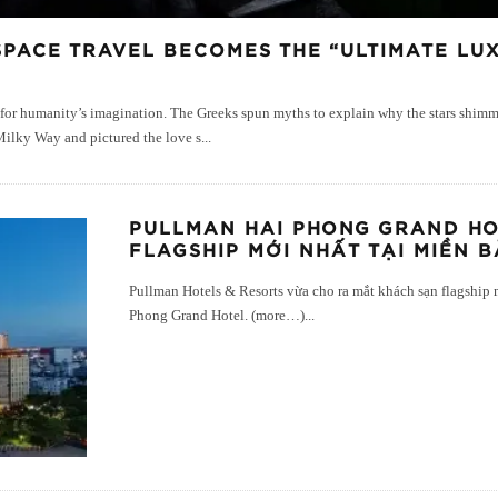
SPACE TRAVEL BECOMES THE “ULTIMATE LUX
ge for humanity’s imagination. The Greeks spun myths to explain why the stars shim
Milky Way and pictured the love s
...
PULLMAN HAI PHONG GRAND HO
FLAGSHIP MỚI NHẤT TẠI MIỀN B
Pullman Hotels & Resorts vừa cho ra mắt khách sạn flagship 
Phong Grand Hotel. (more…)
...