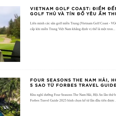
VIETNAM GOLF COAST: ĐIỂM ĐẾ
GOLF THỦ VÀ TÍN ĐỒ YÊU ẨM TH
Liên minh các sân golf miền Trung (Vietnam Golf Coast - VG
cấp khi miền Trung Việt Nam khẳng định vị thế là một tron
...
FOUR SEASONS THE NAM HẢI, 
5 SAO TỪ FORBES TRAVEL GUID
Khu nghỉ dưỡng Four Seasons The Nam Hải, Hội An lần thứ bả
Forbes Travel Guide 2025 bình chọn kể từ lần đầu tiên được