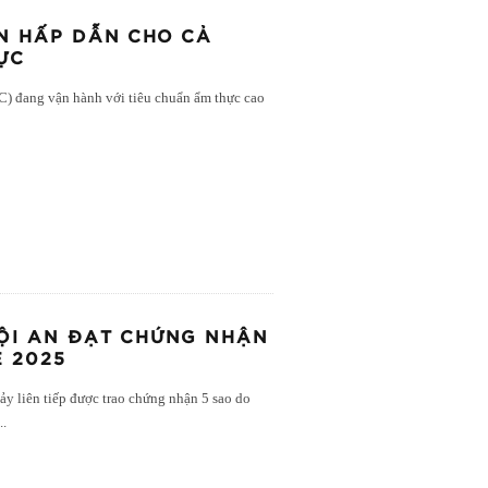
N HẤP DẪN CHO CẢ
ỰC
C) đang vận hành với tiêu chuẩn ẩm thực cao
HỘI AN ĐẠT CHỨNG NHẬN
E 2025
y liên tiếp được trao chứng nhận 5 sao do
...