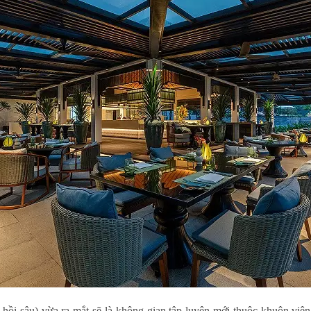
hồi sâu) vừa ra mắt sẽ là không gian tập luyện mới thuộc khuôn viê