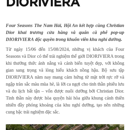
DIORIVIERA
Four Seasons The Nam Hải, Hội An kết hợp cùng Christian
Dior khai trương cửa hàng và quán cà phê pop-up
DIORIVIERA
độc quyền trong khuôn viên khu nghỉ dưỡng.
Từ ngày 15/06 đến 15/08/2024, những vị khách của Four
Seasons và Dior có thể trải nghiệm thế giới DIORIVIERA trong
khi thưởng thức ánh nắng và cảnh biển tuyệt đẹp, với không
gian sang trọng và lòng hiếu khách nồng hậu. Bộ sưu tập
DIORIVIERA năm nay mang cảm hứng từ mặt trời rực rỡ và
ngập tràn sắc màu mùa hè, là lời ca ngợi cho tinh thần phiêu lưu
và du lịch bất tận – vốn được nuôi dưỡng bởi Christian Dior.
Tinh thần này được hòa quyện hài hòa giữa khung cảnh thiên
nhiên đầy phóng khoáng của khu nghỉ dưỡng, tạo nên những
cung bậc trải nghiệm đặc sắc.