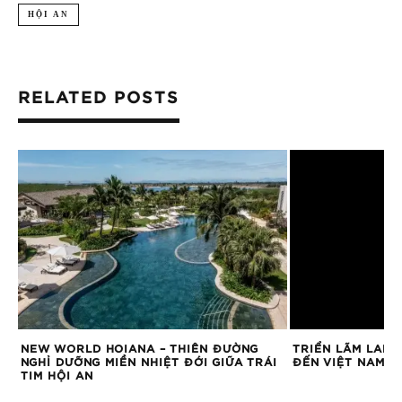
HỘI AN
RELATED POSTS
À
NEW WORLD HOIANA – THIÊN ĐƯỜNG
TRIỂN LÃM LADY
A
NGHỈ DƯỠNG MIỀN NHIỆT ĐỚI GIỮA TRÁI
ĐẾN VIỆT NAM
TIM HỘI AN