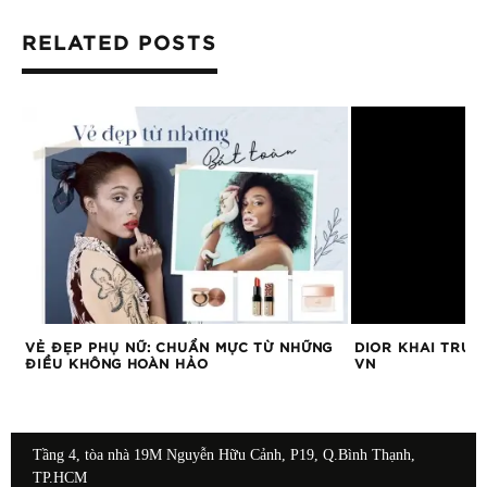
RELATED POSTS
VẺ ĐẸP PHỤ NỮ: CHUẨN MỰC TỪ NHỮNG
DIOR KHAI TRƯƠ
ĐIỀU KHÔNG HOÀN HẢO
VN
Tầng 4, tòa nhà 19M Nguyễn Hữu Cảnh, P19, Q.Bình Thạnh,
TP.HCM