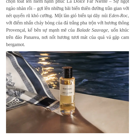
chọn toát lên niềm hạnh phúc La Dolce Far Niente – Sự ngọt
ngào nhàn rỗi – gợi lên những bãi biển thiên đường trần gian với
nét quyến rũ khó cưỡng. Một làn gió biển tại dãy núi
Eden-Roc
,
với điểm nhấn cháy bỏng của đá trắng pha trộn với hương thông
Provençal, kế bên sự mạnh mẽ của
Balade Sauvage
, uốn khúc
trên đảo Panarea, nơi nốt hương tươi mát của quả vả gặp cam
bergamot.