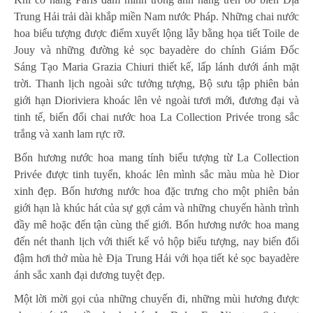
Trung Hải trải dài khắp miền Nam nước Pháp. Những chai nước
hoa biểu tượng được điểm xuyết lộng lẫy bằng họa tiết Toile de
Jouy và những đường kẻ sọc bayadère do chính Giám Đốc
Sáng Tạo Maria Grazia Chiuri thiết kế, lấp lánh dưới ánh mặt
trời. Thanh lịch ngoài sức tưởng tượng, Bộ sưu tập phiên bản
giới hạn Dioriviera khoác lên vẻ ngoài tươi mới, đương đại và
tinh tế, biến đổi chai nước hoa La Collection Privée trong sắc
trắng và xanh lam rực rỡ.
Bốn hương nước hoa mang tính biểu tượng từ La Collection
Privée được tinh tuyển, khoác lên mình sắc màu mùa hè Dior
xinh đẹp. Bốn hương nước hoa đặc trưng cho một phiên bản
giới hạn là khúc hát của sự gợi cảm và những chuyến hành trình
đầy mê hoặc đến tận cùng thế giới. Bốn hương nước hoa mang
đến nét thanh lịch với thiết kế vỏ hộp biểu tượng, nay biến đổi
đậm hơi thở mùa hè Địa Trung Hải với họa tiết kẻ sọc bayadère
ánh sắc xanh đại dương tuyệt đẹp.
Một lời mời gọi của những chuyến đi, những mùi hương được