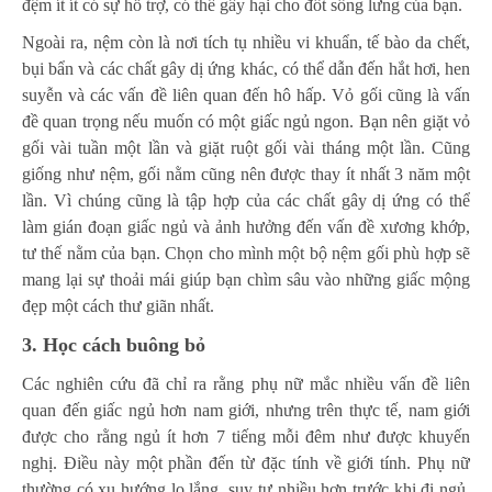
đệm ít ít có sự hỗ trợ, có thể gây hại cho đốt sống lưng của bạn.
Ngoài ra, nệm còn là nơi tích tụ nhiều vi khuẩn, tế bào da chết,
bụi bẩn và các chất gây dị ứng khác, có thể dẫn đến hắt hơi, hen
suyễn và các vấn đề liên quan đến hô hấp. Vỏ gối cũng là vấn
đề quan trọng nếu muốn có một giấc ngủ ngon. Bạn nên giặt vỏ
gối vài tuần một lần và giặt ruột gối vài tháng một lần. Cũng
giống như nệm, gối nằm cũng nên được thay ít nhất 3 năm một
lần. Vì chúng cũng là tập hợp của các chất gây dị ứng có thể
làm gián đoạn giấc ngủ và ảnh hưởng đến vấn đề xương khớp,
tư thế nằm của bạn. Chọn cho mình một bộ nệm gối phù hợp sẽ
mang lại sự thoải mái giúp bạn chìm sâu vào những giấc mộng
đẹp một cách thư giãn nhất.
3.
Học cách buông bỏ
Các nghiên cứu đã chỉ ra rằng phụ nữ mắc nhiều vấn đề liên
quan đến giấc ngủ hơn nam giới, nhưng trên thực tế, nam giới
được cho rằng ngủ ít hơn 7 tiếng mỗi đêm như được khuyến
nghị. Điều này một phần đến từ đặc tính về giới tính. Phụ nữ
thường có xu hướng lo lắng, suy tư nhiều hơn trước khi đi ngủ.