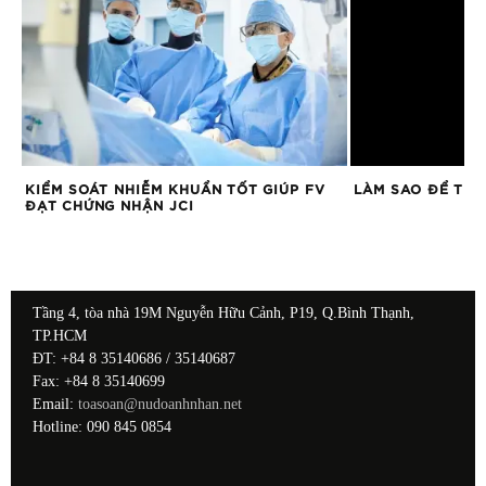
KIỂM SOÁT NHIỄM KHUẨN TỐT GIÚP FV
LÀM SAO ĐỂ THẢ
ĐẠT CHỨNG NHẬN JCI
Tầng 4, tòa nhà 19M Nguyễn Hữu Cảnh, P19, Q.Bình Thạnh,
TP.HCM
ĐT: +84 8 35140686 / 35140687
Fax: +84 8 35140699
Email:
toasoan@nudoanhnhan.net
Hotline: 090 845 0854