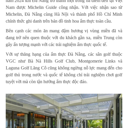
năm 2024 khi Đà Nẵng trở thành một trong ba điểm đến tại Việt
Nam được Michelin Guide công nhận. Với việc nhận sao từ
Michelin, Đà Nẵng cùng Hà Nội và thành phố Hồ Chí Minh
chính thức ghi danh trên bản đồ tinh hoa ẩm thực toàn cầu.
Bên cạnh các món ăn mang đậm hương vị vùng miền đã và
đang trở nên quen thuộc với du khách gần xa, miền Trung còn
gây ấn tượng mạnh với các trải nghiệm ẩm thực quốc tế.
Với sự thăng hạng của ẩm thực Đà Nẵng, các sân golf thuộc
VGC như Bà Nà Hills Golf Club, Montgomerie Links và
Laguna Golf Lăng Cô cũng không ngừng nỗ lực mang đến cho
golf thủ trong nước và quốc tế không chỉ trải nghiệm chơi golf
tuyệt vời mà còn tận hưởng ẩm thực độc đáo.