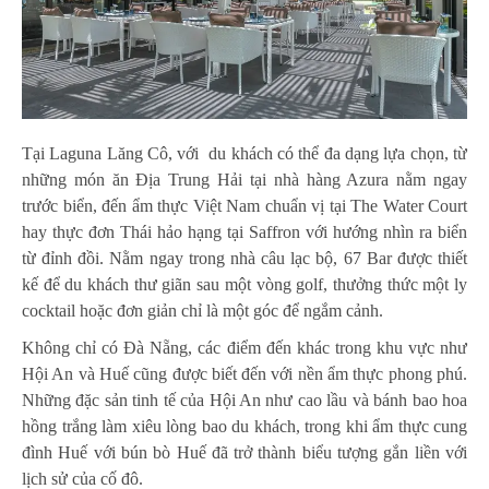
Tại Laguna Lăng Cô, với du khách có thể đa dạng lựa chọn, từ
những món ăn Địa Trung Hải tại nhà hàng Azura nằm ngay
trước biển, đến ẩm thực Việt Nam chuẩn vị tại The Water Court
hay thực đơn Thái hảo hạng tại Saffron với hướng nhìn ra biển
từ đỉnh đồi. Nằm ngay trong nhà câu lạc bộ, 67 Bar được thiết
kế để du khách thư giãn sau một vòng golf, thưởng thức một ly
cocktail hoặc đơn giản chỉ là một góc để ngắm cảnh.
Không chỉ có Đà Nẵng, các điểm đến khác trong khu vực như
Hội An và Huế cũng được biết đến với nền ẩm thực phong phú.
Những đặc sản tinh tế của Hội An như cao lầu và bánh bao hoa
hồng trắng làm xiêu lòng bao du khách, trong khi ẩm thực cung
đình Huế với bún bò Huế đã trở thành biểu tượng gắn liền với
lịch sử của cố đô.