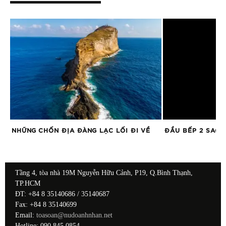
NHỮNG CHỐN ĐỊA ĐÀNG LẠC LỐI ĐI VỀ
ĐẦU BẾP 2 SAO 
Tầng 4, tòa nhà 19M Nguyễn Hữu Cảnh, P19, Q.Bình Thạnh,
TP.HCM
ĐT: +84 8 35140686 / 35140687
Fax: +84 8 35140699
Email:
toasoan@nudoanhnhan.net
Hotline: 090 845 0854