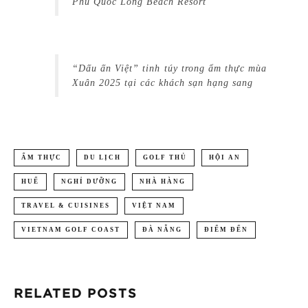
Phú Quốc Long Beach Resort
“Dấu ấn Việt” tinh túy trong ẩm thực mùa
Xuân 2025 tại các khách sạn hạng sang
ẨM THỰC
DU LỊCH
GOLF THỦ
HỘI AN
HUẾ
NGHỈ DƯỠNG
NHÀ HÀNG
TRAVEL & CUISINES
VIỆT NAM
VIETNAM GOLF COAST
ĐÀ NẴNG
ĐIỂM ĐẾN
RELATED POSTS