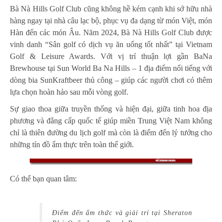
Bà Nà Hills Golf Club cũng không hề kém cạnh khi sở hữu nhà
hàng ngay tại nhà câu lạc bộ, phục vụ đa dạng từ món Việt, món
Hàn đến các món Âu. Năm 2024, Bà Nà Hills Golf Club được
vinh danh “Sân golf có dịch vụ ăn uống tốt nhất” tại Vietnam
Golf & Leisure Awards. Với vị trí thuận lợi gần BaNa
Brewhouse tại Sun World Ba Na Hills – 1 địa điểm nổi tiếng với
dòng bia SunKraftbeer thủ công – giúp các người chơi có thêm
lựa chọn hoàn hảo sau mỗi vòng golf.
Sự giao thoa giữa truyền thống và hiện đại, giữa tinh hoa địa
phương và đẳng cấp quốc tế giúp miền Trung Việt Nam không
chỉ là thiên đường du lịch golf mà còn là điểm đến lý tưởng cho
những tín đồ ẩm thực trên toàn thế giới.
Có thể bạn quan tâm:
Điểm đến ẩm thức và giải trí tại Sheraton