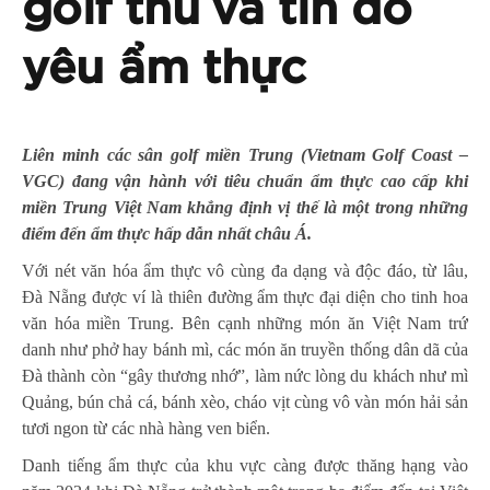
golf thủ và tín đồ
yêu ẩm thực
Liên minh các sân golf miền Trung (Vietnam Golf Coast –
VGC) đang vận hành với tiêu chuẩn ẩm thực cao cấp khi
miền Trung Việt Nam khẳng định vị thế là một trong những
điểm đến ẩm thực hấp dẫn nhất châu Á.
Với nét văn hóa ẩm thực vô cùng đa dạng và độc đáo, từ lâu,
Đà Nẵng được ví là thiên đường ẩm thực đại diện cho tinh hoa
văn hóa miền Trung. Bên cạnh những món ăn Việt Nam trứ
danh như phở hay bánh mì, các món ăn truyền thống dân dã của
Đà thành còn “gây thương nhớ”, làm nức lòng du khách như mì
Quảng, bún chả cá, bánh xèo, cháo vịt cùng vô vàn món hải sản
tươi ngon từ các nhà hàng ven biển.
Danh tiếng ẩm thực của khu vực càng được thăng hạng vào