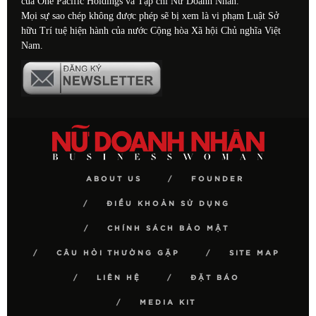
của One Pacific Holdings và Tạp chí Nữ Doanh Nhân.
Mọi sự sao chép không được phép sẽ bị xem là vi phạm Luật Sở
hữu Trí tuệ hiện hành của nước Cộng hòa Xã hội Chủ nghĩa Việt
Nam.
ABOUT US
FOUNDER
ĐIỀU KHOẢN SỬ DỤNG
CHÍNH SÁCH BẢO MẬT
CÂU HỎI THƯỜNG GẶP
SITE MAP
LIÊN HỆ
ĐẶT BÁO
MEDIA KIT