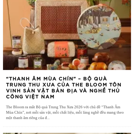
“THANH ÂM MÙA CHÍN” – BỘ QUÀ
TRUNG THU XƯA CỦA THE BLOOM TÔN
VINH SẢN VẬT BẢN ĐỊA VÀ NGHỀ THỦ
CÔNG VIỆT NAM
The Bloom ra mắt Bộ quà Trung Thu Xưa 2026 với chủ đề “Thanh Âm
Mùa Chín”, nơi mỗi sản vật, mỗi chất liệu, mỗi làng nghề đều mang theo
một thanh âm riêng của đ
...