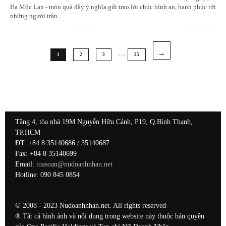
Hạ Mộc Lan - món quà đầy ý nghĩa gửi trao lời chúc bình an, hạnh phúc tới
những người trân
...
…
1
2
3
25
Tầng 4, tòa nhà 19M Nguyễn Hữu Cảnh, P19, Q.Bình Thạnh,
TP.HCM
ĐT: +84 8 35140686 / 35140687
Fax: +84 8 35140699
Email:
toasoan@nudoanhnhan.net
Hotline: 090 845 0854
© 2008 - 2023 Nudoanhnhan.net. All rights reserved
® Tất cả hình ảnh và nội dung trong website này thuộc bản quyền