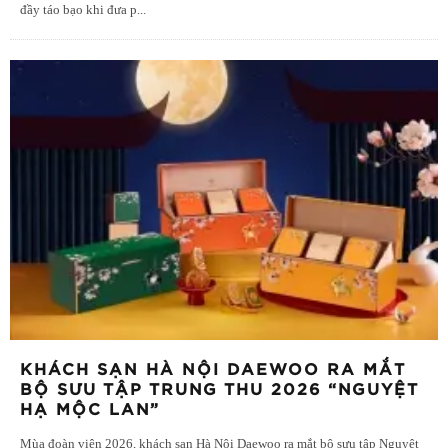
đầy táo bạo khi đưa p
...
KHÁCH SẠN HÀ NỘI DAEWOO RA MẮT
BỘ SƯU TẬP TRUNG THU 2026 “NGUYỆT
HẠ MỘC LAN”
Mùa đoàn viên 2026, khách sạn Hà Nội Daewoo ra mắt bộ sưu tập Nguyệt