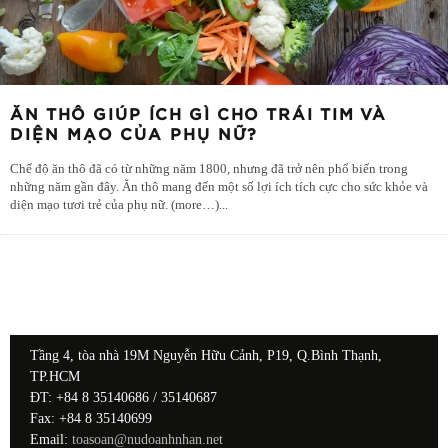
ĂN THÔ GIÚP ÍCH GÌ CHO TRÁI TIM VÀ
DIỆN MẠO CỦA PHỤ NỮ?
Chế độ ăn thô đã có từ những năm 1800, nhưng đã trở nên phổ biến trong
những năm gần đây. Ăn thô mang đến một số lợi ích tích cực cho sức khỏe và
diện mạo tươi trẻ của phụ nữ. (more…)
...
Tầng 4, tòa nhà 19M Nguyễn Hữu Cảnh, P19, Q.Bình Thạnh,
TP.HCM
ĐT: +84 8 35140686 / 35140687
Fax: +84 8 35140699
Email:
toasoan@nudoanhnhan.net