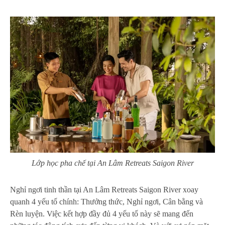
Lớp học pha chế tại An Lâm Retreats Saigon River
Nghỉ ngơi tinh thần tại An Lâm Retreats Saigon River xoay
quanh 4 yếu tố chính: Thưởng thức, Nghỉ ngơi, Cân bằng và
Rèn luyện. Việc kết hợp đầy đủ 4 yếu tố này sẽ
mang đến