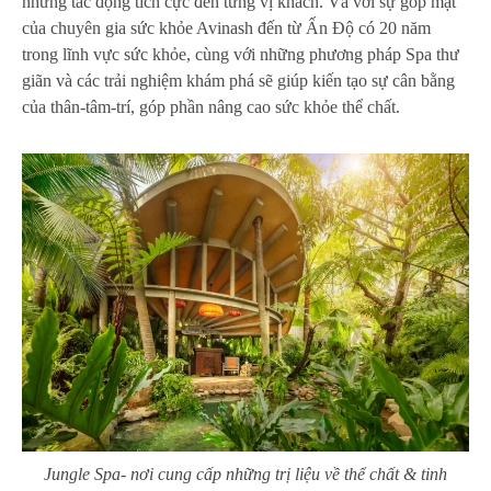
những tác động tích cực đến từng vị khách. Và v
ới sự góp mặt
của chuyên gia sức khỏe Avinash đến từ Ấn Độ có 20 năm
trong lĩnh vực sức khỏe, cùng với những phương pháp Spa thư
giãn và các trải nghiệm khám phá sẽ giúp kiến ​​tạo sự cân bằng
của thân-tâm-trí, góp phần nâng cao sức khỏe thể chất.
Jungle Spa- nơi cung cấp những trị liệu về thể chất & tinh