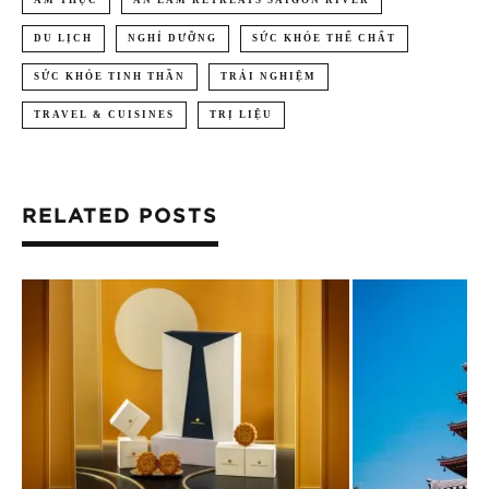
ẨM THỰC
AN LÂM RETREATS SAIGON RIVER
DU LỊCH
NGHỈ DƯỠNG
SỨC KHỎE THỂ CHẤT
SỨC KHỎE TINH THẦN
TRẢI NGHIỆM
TRAVEL & CUISINES
TRỊ LIỆU
RELATED POSTS