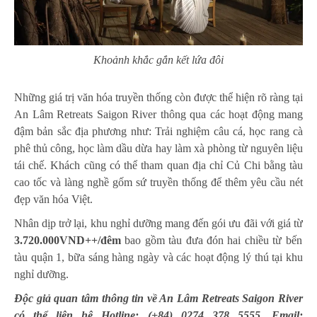
Khoảnh khắc gắn kết lứa đôi
Những giá trị văn hóa truyền thống còn được thể hiện rõ ràng tại
An Lâm Retreats Saigon River thông qua các hoạt động mang
đậm bản sắc địa phương như: Trải nghiệm câu cá, học rang cà
phê thủ công, học làm dầu dừa hay làm xà phòng từ nguyên liệu
tái chế. Khách cũng có thể tham quan địa chỉ Củ Chi bằng tàu
cao tốc và làng nghề gốm sứ truyền thống để thêm yêu cầu nét
đẹp văn hóa Việt.
Nhân dịp trở lại, khu nghỉ dưỡng mang đến gói ưu đãi với giá từ
3.720.000VND++/đêm
bao gồm tàu đưa đón hai chiều từ bến
tàu quận 1, bữa sáng hàng ngày và các hoạt động lý thú tại khu
nghỉ dưỡng.
Độc giả quan tâm thông tin về An Lâm Retreats Saigon River
có thể liên hệ Hotline: (+84) 0274 378 5555, Email: