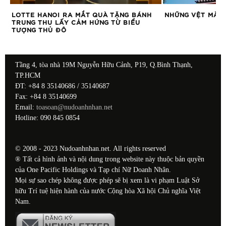
NH
LOTTE HANOI RA MẮT QUÀ TẶNG BÁNH
NHỮNG VỆT MÀU 
TRUNG THU LẤY CẢM HỨNG TỪ BIỂU
TƯỢNG THỦ ĐÔ
Tầng 4, tòa nhà 19M Nguyễn Hữu Cảnh, P19, Q.Bình Thạnh,
TP.HCM
ĐT: +84 8 35140686 / 35140687
Fax: +84 8 35140699
Email:
toasoan@nudoanhnhan.net
Hotline: 090 845 0854
© 2008 - 2023 Nudoanhnhan.net. All rights reserved
® Tất cả hình ảnh và nội dung trong website này thuộc bản quyền
của One Pacific Holdings và Tạp chí Nữ Doanh Nhân.
Mọi sự sao chép không được phép sẽ bị xem là vi phạm Luật Sở
hữu Trí tuệ hiện hành của nước Cộng hòa Xã hội Chủ nghĩa Việt
Nam.