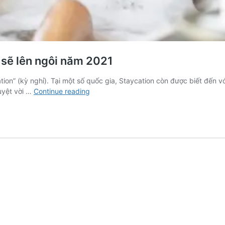
 sẽ lên ngôi năm 2021
ion” (kỳ nghỉ). Tại một số quốc gia, Staycation còn được biết đến với 
Đón
tuyệt vời …
Continue reading
đầu
8
xu
hướng
Staycation
hứa
hẹn
sẽ
lên
ngôi
năm
2021