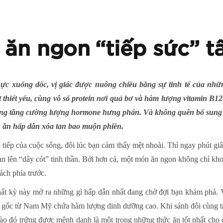
ăn ngon “tiếp sức” 
chực xuống dốc, vị giác được nuông chiều bằng sự tinh tế của n
thiết yếu, cùng vô số protein nơi quả bơ và hàm lượng vitamin B12 
ụng tăng cường lượng hormone hưng phấn. Và không quên bổ sung t
a ăn hấp dẫn xóa tan bao muộn phiền.
iếp của cuộc sống, đôi lúc bạn cảm thấy mệt nhoài. Thì ngay phút giâ
n lên “dây cót” tinh thần. Bởi hơn cả, một món ăn ngon không chỉ kh
ách phía trước.
 kỳ này mở ra những gì hấp dẫn nhất đang chờ đợi bạn khám phá. V
uồn gốc từ Nam Mỹ chứa hàm lượng dinh dưỡng cao. Khi sánh đôi cùng 
ào đó trứng được mệnh danh là một trong những thức ăn tốt nhất cho 