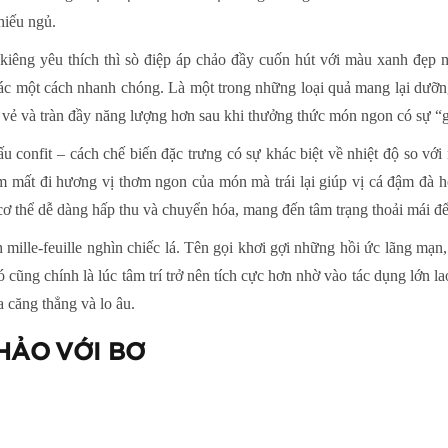
hiếu ngủ.
kiêng yêu thích thì sò điệp áp chảo đầy cuốn hút với màu xanh đẹp m
giác một cách nhanh chóng. Là một trong những loại quả mang lại dưỡn
i vẻ và tràn đầy năng lượng hơn sau khi thưởng thức món ngon có sự “
 confit – cách chế biến đặc trưng có sự khác biệt về nhiệt độ so vớ
m mất đi hương vị thơm ngon của món mà trái lại giúp vị cá đậm đà 
cơ thể dễ dàng hấp thu và chuyển hóa, mang đến tâm trạng thoải mái để 
 mille-feuille nghìn chiếc lá. Tên gọi khơi gợi những hồi ức lãng mạ
 cũng chính là lúc tâm trí trở nên tích cực hơn nhờ vào tác dụng lớn l
 căng thẳng và lo âu.
HẢO VỚI BƠ