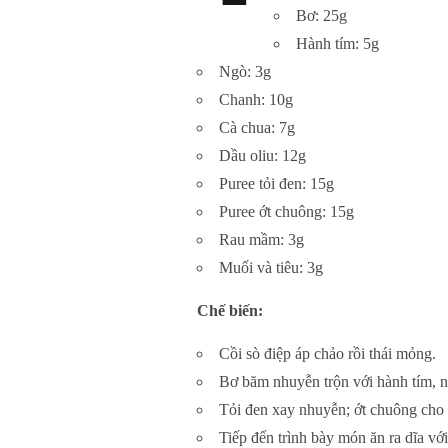
Bơ: 25g
Hành tím: 5g
Ngò: 3g
Chanh: 10g
Cà chua: 7g
Dầu oliu: 12g
Puree tỏi đen: 15g
Puree ớt chuông: 15g
Rau mầm: 3g
Muối và tiêu: 3g
Chế biến:
Cồi sò điệp áp chảo rồi thái mỏng.
Bơ băm nhuyễn trộn với hành tím, ng
Tỏi đen xay nhuyễn; ớt chuông cho 
Tiếp đến trình bày món ăn ra dĩa với