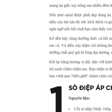
mang lại giấc say nồng sau nhiều đêm t
Nếu như salad được phái đẹp đang ăn 
diệu của hải sản đủ sức kích thích vị 
nghi ngờ nếu bất chợt bạn cảm thấy vu
Kế đến hãy cùng thưởng thức cá hồi nấu
rau củ. Và điều này thậm chí không là
dưỡng chất quý giá từ lòng đại dương, 
Kết lại bằng hương vị độc đáo với bánh
trà xanh chầm chậm tan. Bạn nhận ra đó
bạn vượt qua “biên giới” nhàm chán của
1
SÒ ĐIỆP ÁP C
Nguyên liệu:
Cồi sò điệp Nhật: 100g