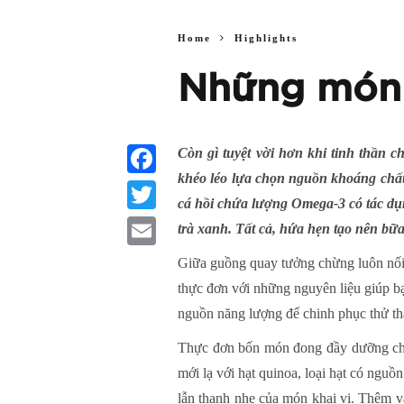
Home
Highlights
Những món 
Còn gì tuyệt vời hơn khi tinh thần 
khéo léo lựa chọn nguồn khoáng chất 
Facebook
cá hồi chứa lượng Omega-3 có tác d
Twitter
trà xanh. Tất cả, hứa hẹn tạo nên bữ
Email
Giữa guồng quay tưởng chừng luôn nối t
thực đơn với những nguyên liệu giúp bạ
nguồn năng lượng để chinh phục thử th
Thực đơn bốn món đong đầy dưỡng chất
mới lạ với hạt quinoa, loại hạt có ng
lẫn thanh nhẹ của món khai vị. Thêm v