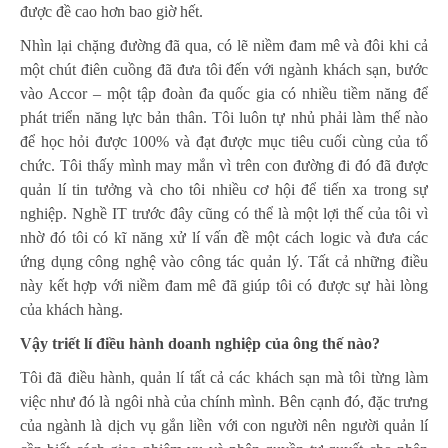
được đề cao hơn bao giờ hết.
Nhìn lại chặng đường đã qua, có lẽ niềm đam mê và đôi khi cả
một chút điên cuồng đã đưa tôi đến với ngành khách sạn, bước
vào Accor – một tập đoàn đa quốc gia có nhiều tiềm năng để
phát triển năng lực bản thân. Tôi luôn tự nhủ phải làm thế nào
để học hỏi được 100% và đạt được mục tiêu cuối cùng của tổ
chức. Tôi thấy mình may mắn vì trên con đường đi đó đã được
quản lí tin tưởng và cho tôi nhiều cơ hội để tiến xa trong sự
nghiệp. Nghề IT trước đây cũng có thể là một lợi thế của tôi vì
nhờ đó tôi có kĩ năng xử lí vấn đề một cách logic và đưa các
ứng dụng công nghệ vào công tác quản lý. Tất cả những điều
này kết hợp với niềm đam mê đã giúp tôi có được sự hài lòng
của khách hàng.
Vậy triết lí điều hành doanh nghiệp của ông thế nào?
Tôi đã điều hành, quản lí tất cả các khách sạn mà tôi từng làm
việc như đó là ngôi nhà của chính mình. Bên cạnh đó, đặc trưng
của ngành là dịch vụ gắn liền với con người nên người quản lí