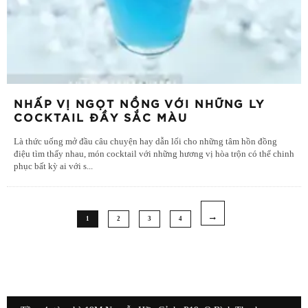
NHẤP VỊ NGỌT NỒNG VỚI NHỮNG LY
COCKTAIL ĐẦY SẮC MÀU
Là thức uống mở đầu câu chuyện hay dẫn lối cho những tâm hồn đồng
điệu tìm thấy nhau, món cocktail với những hương vị hòa trộn có thể chinh
phục bất kỳ ai với s
...
1
2
3
4