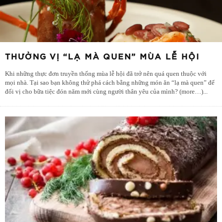
THƯỞNG VỊ “LẠ MÀ QUEN” MÙA LỄ HỘI
Khi những thực đơn truyền thống mùa lễ hội đã trở nên quá quen thuộc với
mọi nhà. Tại sao bạn không thử phá cách bằng những món ăn “lạ mà quen” để
đổi vị cho bữa tiệc đón năm mới cùng người thân yêu của mình? (more…)
...