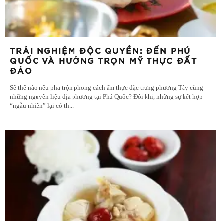
TRẢI NGHIỆM ĐỘC QUYỀN: ĐẾN PHÚ
QUỐC VÀ HƯỞNG TRỌN MỸ THỰC ĐẤT
ĐẢO
Sẽ thế nào nếu pha trộn phong cách ẩm thực đặc trưng phương Tây cùng
những nguyên liệu địa phương tại Phú Quốc? Đôi khi, những sự kết hợp
“ngẫu nhiên” lại có th
...