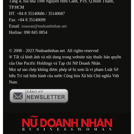
Tầng 4, tòa nhà 19M Nguyễn Hữu Cảnh, P19, Q.Bình Thạnh,
TP.HCM
ĐT: +84 8 35140686 / 35140687
Fax: +84 8 35140699
Email:
toasoan@nudoanhnhan.net
Hotline: 090 845 0854
© 2008 - 2023 Nudoanhnhan.net. All rights reserved
® Tất cả hình ảnh và nội dung trong website này thuộc bản quyền
của One Pacific Holdings và Tạp chí Nữ Doanh Nhân.
Mọi sự sao chép không được phép sẽ bị xem là vi phạm Luật Sở
hữu Trí tuệ hiện hành của nước Cộng hòa Xã hội Chủ nghĩa Việt
Nam.