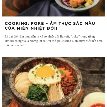
COOKING: POKE – ẨM THỰC SẮC MÀU
CỦA MIỀN NHIỆT ĐỚI!
Là đại diện ẩm thực đến từ xứ sở nhiệt đới Hawaii, “poke” trong tiếng
Hawaii có nghĩa là những lát cắt. Vì thế, poke salad luôn được biết đến như
một món salad
...