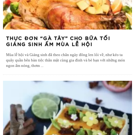
THỰC ĐƠN “GÀ TÂY” CHO BỮA TỐI
GIÁNG SINH ẤM MÙA LỄ HỘI
Mùa lễ hội và Giáng sinh đã theo chân ngày đông len lỏi về, như kéo ta
quây quần bên bàn tiệc thân mật cùng gia đình và bè bạn với những món
ngon ấm nóng, thơm
...