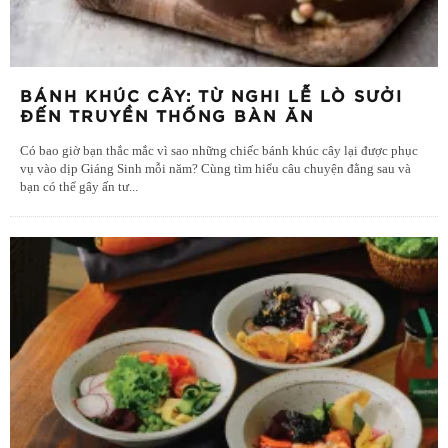
BÁNH KHÚC CÂY: TỪ NGHI LỄ LÒ SƯỞI
ĐẾN TRUYỀN THỐNG BÀN ĂN
Có bao giờ bạn thắc mắc vì sao những chiếc bánh khúc cây lại được phục
vụ vào dịp Giáng Sinh mỗi năm? Cùng tìm hiểu câu chuyện đằng sau và
bạn có thể gây ấn tư
...