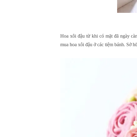
Hoa xôi đậu từ khi có mặt đã ngày cà
mua hoa xôi đậu ở các tiệm bánh. Sở hữu