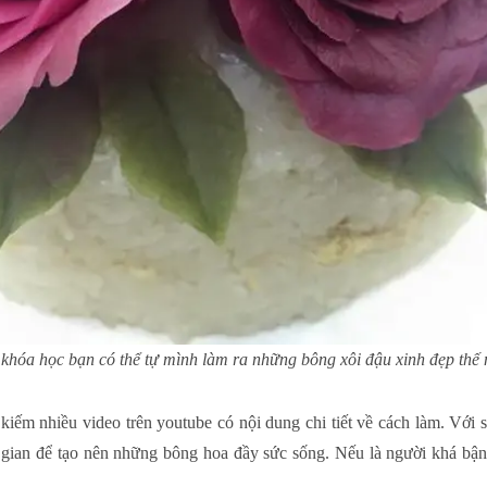
khóa học bạn có thể tự mình làm ra những bông xôi đậu xinh đẹp thế 
kiếm nhiều video trên youtube có nội dung chi tiết về cách làm. Với 
 gian để tạo nên những bông hoa đầy sức sống. Nếu là người khá bận