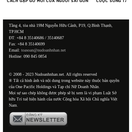
CÁCH GẶP GỠ MỚI CỦA NGƯỜI SÀI GÒN
CUỘC SỐNG TẠI 
Tầng 4, tòa nhà 19M Nguyễn Hữu Cảnh, P19, Q.Bình Thạnh,
TP.HCM
ĐT: +84 8 35140686 / 35140687
Fax: +84 8 35140699
Email:
toasoan@nudoanhnhan.net
Hotline: 090 845 0854
© 2008 - 2023 Nudoanhnhan.net. All rights reserved
® Tất cả hình ảnh và nội dung trong website này thuộc bản quyền
của One Pacific Holdings và Tạp chí Nữ Doanh Nhân.
Mọi sự sao chép không được phép sẽ bị xem là vi phạm Luật Sở
hữu Trí tuệ hiện hành của nước Cộng hòa Xã hội Chủ nghĩa Việt
Nam.