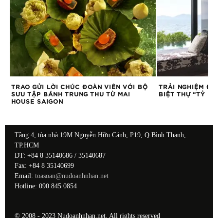
TRAO GỬI LỜI CHÚC ĐOÀN VIÊN VỚI BỘ
TRẢI NGHIỆM ĐẲ
SƯU TẬP BÁNH TRUNG THU TỪ MAI
BIỆT THỰ “TỶ PH
HOUSE SAIGON
Tầng 4, tòa nhà 19M Nguyễn Hữu Cảnh, P19, Q.Bình Thạnh,
TP.HCM
ĐT: +84 8 35140686 / 35140687
Fax: +84 8 35140699
Email:
toasoan@nudoanhnhan.net
Hotline: 090 845 0854
© 2008 - 2023 Nudoanhnhan.net. All rights reserved