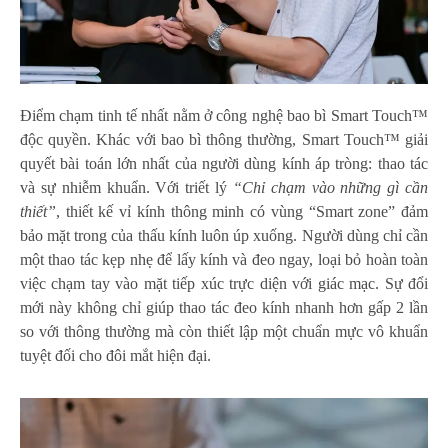
Điểm chạm tinh tế nhất nằm ở công nghệ bao bì Smart Touch™
độc quyền. Khác với bao bì thông thường, Smart Touch™ giải
quyết bài toán lớn nhất của người dùng kính áp tròng: thao tác
và sự nhiễm khuẩn. Với triết lý
“Chỉ chạm vào những gì cần
thiết”
, thiết kế vỉ kính thông minh có vùng “Smart zone” đảm
bảo mặt trong của thấu kính luôn úp xuống. Người dùng chỉ cần
một thao tác kẹp nhẹ để lấy kính và đeo ngay, loại bỏ hoàn toàn
việc chạm tay vào mặt tiếp xúc trực diện với giác mạc. Sự đổi
mới này không chỉ giúp thao tác đeo kính nhanh hơn gấp 2 lần
so với thông thường mà còn thiết lập một chuẩn mực vô khuẩn
tuyệt đối cho đôi mắt hiện đại.