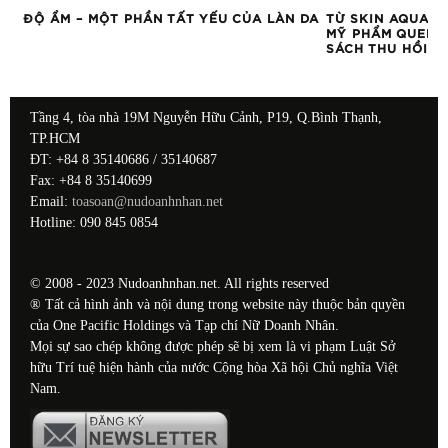
ĐỘ ẨM – MỘT PHẦN TẤT YẾU CỦA LÀN DA
TỪ SKIN AQUA Đ
MỸ PHẨM QUEN 
SÁCH THU HỒI
Tầng 4, tòa nhà 19M Nguyễn Hữu Cảnh, P19, Q.Bình Thạnh,
TP.HCM
ĐT: +84 8 35140686 / 35140687
Fax: +84 8 35140699
Email:
toasoan@nudoanhnhan.net
Hotline: 090 845 0854
© 2008 - 2023 Nudoanhnhan.net. All rights reserved
® Tất cả hình ảnh và nội dung trong website này thuộc bản quyền
của One Pacific Holdings và Tạp chí Nữ Doanh Nhân.
Mọi sự sao chép không được phép sẽ bị xem là vi phạm Luật Sở
hữu Trí tuệ hiện hành của nước Cộng hòa Xã hội Chủ nghĩa Việt
Nam.