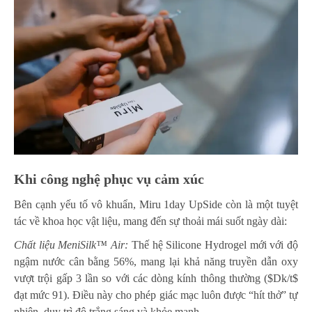
Khi công nghệ phục vụ cảm xúc
Bên cạnh yếu tố vô khuẩn, Miru 1day UpSide còn là một tuyệt
tác về khoa học vật liệu, mang đến sự thoải mái suốt ngày dài:
Chất liệu MeniSilk™ Air:
Thế hệ Silicone Hydrogel mới với độ
ngậm nước cân bằng 56%, mang lại khả năng truyền dẫn oxy
vượt trội gấp 3 lần so với các dòng kính thông thường ($Dk/t$
đạt mức 91). Điều này cho phép giác mạc luôn được “hít thở” tự
nhiên, duy trì độ trắng sáng và khỏe mạnh.