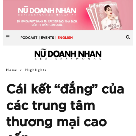
PODCAST
| EVENTS
| ENGLISH
Home
Highlights
Cái kết “đắng” của
các trung tâm
thương mại cao