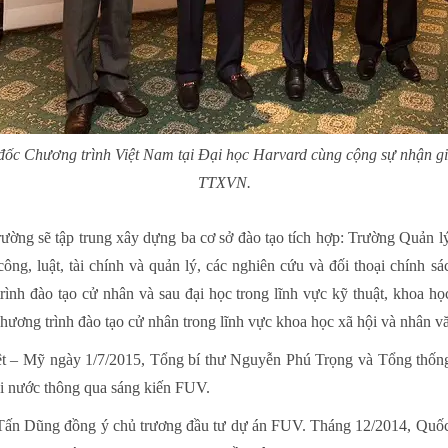
đốc Chương trình Việt Nam tại Đại học Harvard cùng cộng sự nhận gi
TTXVN.
rường sẽ tập trung xây dựng ba cơ sở đào tạo tích hợp: Trường Quản l
công, luật, tài chính và quản lý, các nghiên cứu và đối thoại chính
rình đào tạo cử nhân và sau đại học trong lĩnh vực kỹ thuật, khoa 
chương trình đào tạo cử nhân trong lĩnh vực khoa học xã hội và nhân vă
ệt – Mỹ ngày 1/7/2015, Tổng bí thư Nguyễn Phú Trọng và Tổng thố
ai nước thông qua sáng kiến FUV.
Tấn Dũng đồng ý chủ trương đầu tư dự án FUV. Tháng 12/2014, Quốc 