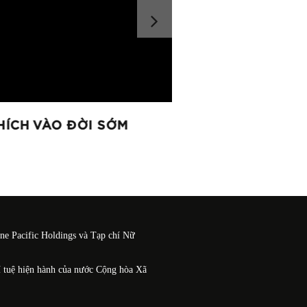
ÍCH VÀO ĐỜI SỚM
HẠI NHIỀU HƠN T
One Pacific Holdings và Tạp chí Nữ
í tuệ hiện hành của nước Cộng hòa Xã