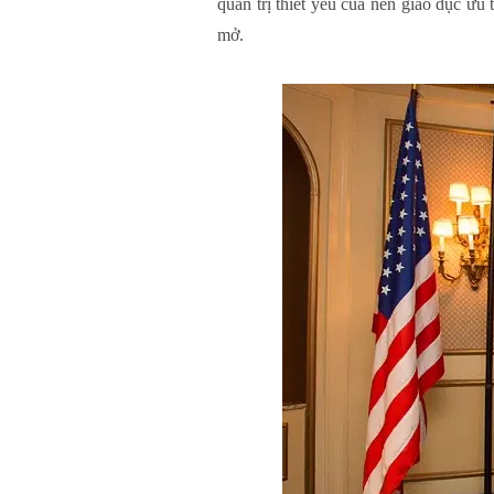
quản trị thiết yếu của nền giáo dục ưu 
mở.