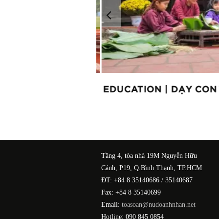
ANH NHÂN!
EDUCATION | DẠY CON 
Tầng 4, tòa nhà 19M Nguyễn Hữu
Cảnh, P19, Q.Bình Thạnh, TP.HCM
ĐT: +84 8 35140686 / 35140687
Fax: +84 8 35140699
Email:
toasoan@nudoanhnhan.net
Hotline: 090 845 0854