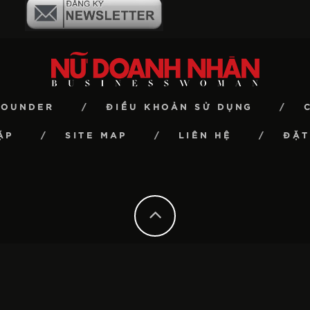
FOUNDER
ĐIỀU KHOẢN SỬ DỤNG
ẶP
SITE MAP
LIÊN HỆ
ĐẶT