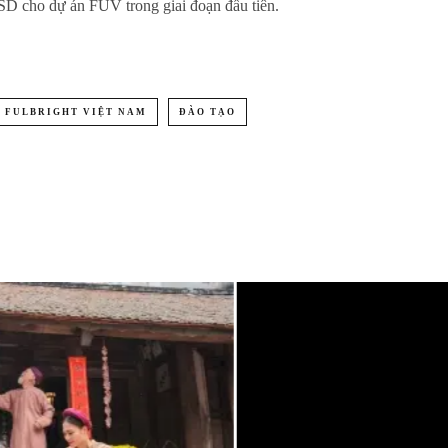
USD cho dự án FUV trong giai đoạn đầu tiên.
C FULBRIGHT VIỆT NAM
ĐÀO TẠO