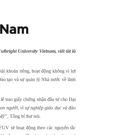
t Nam
right University Vietnam, viết tắt là
ài khoản riêng, hoạt động không vì lợi
Đào tạo và sự quản lý Nhà nước về lãnh
ễ trao giấy chứng nhận đầu tư cho Đại
con người, vì sự nghiệp giáo dục và đào
 Mỹ”
, Tổng bí thư nói.
FUV sẽ hoạt động theo các nguyên tắc