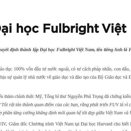
ại học Fulbright Việ
t định thành lập Đại học Fulbright Việt Nam, tên tiếng Anh là Fulb
iáo dục 100% vốn đầu tư nước ngoài, có tư cách pháp nhân, con dấu, t
hịu sự quản lý nhà nước về giáo dục và đào tạo của Bộ Giáo dục và 
ến thăm chính thức Mỹ, Tổng bí thư Nguyễn Phú Trọng đã chứng kiến l
“Tôi rất tán thành quan điểm của các bạn, rằng phát triển FUV là vì 
óp phần tăng cường khẳng định mối quan hệ tốt đẹp giữa Việt Nam và
IV, Giám đốc Chương trình Việt Nam tại Đại học Harvard cho biết 