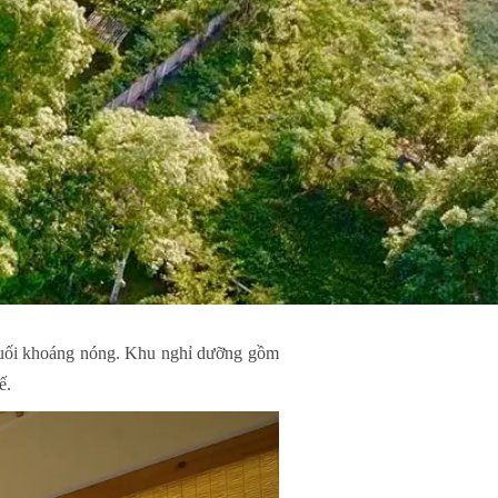
 suối khoáng nóng. Khu nghỉ dưỡng gồm
ế.