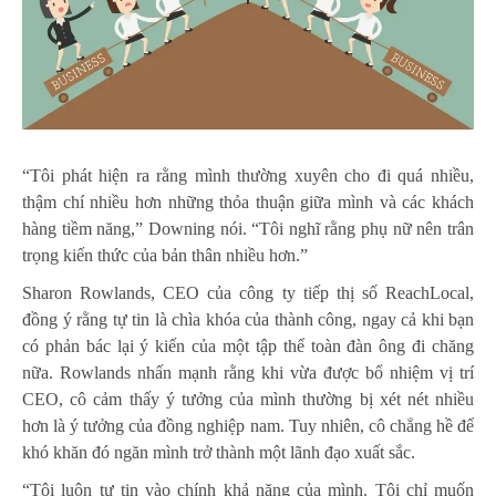
“Tôi phát hiện ra rằng mình thường xuyên cho đi quá nhiều,
thậm chí nhiều hơn những thỏa thuận giữa mình và các khách
hàng tiềm năng,” Downing nói. “Tôi nghĩ rằng phụ nữ nên trân
trọng kiến thức của bản thân nhiều hơn.”
Sharon Rowlands, CEO của công ty tiếp thị số ReachLocal,
đồng ý rằng tự tin là chìa khóa của thành công, ngay cả khi bạn
có phản bác lại ý kiến của một tập thể toàn đàn ông đi chăng
nữa. Rowlands nhấn mạnh rằng khi vừa được bổ nhiệm vị trí
CEO, cô cảm thấy ý tưởng của mình thường bị xét nét nhiều
hơn là ý tưởng của đồng nghiệp nam. Tuy nhiên, cô chẳng hề để
khó khăn đó ngăn mình trở thành một lãnh đạo xuất sắc.
“Tôi luôn tự tin vào chính khả năng của mình. Tôi chỉ muốn