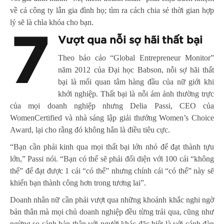
về cả công ty lẫn gia đình họ; tìm ra cách chia sẻ thời gian hợp
lý sẽ là chìa khóa cho bạn.
7
Vượt qua nỗi sợ hãi thất bại
Theo báo cáo “Global Entrepreneur Monitor”
năm 2012 của Đại học Babson, nỗi sợ hãi thất
bại là mối quan tâm hàng đầu của nữ giới khi
khởi nghiệp.
Thất bại
là nỗi ám ảnh thường trực
của mọi doanh nghiệp nhưng Delia Passi, CEO của
WomenCertified và nhà sáng lập giải thưởng Women’s Choice
Award, lại cho rằng đó không hẳn là điều tiêu cực.
“Bạn cần phải kinh qua mọi thất bại lớn nhỏ để đạt thành tựu
lớn,” Passi nói. “Bạn có thể sẽ phải đối diện với 100 cái “không
thể” để đạt được 1 cái “có thể” nhưng chính cái “có thể” này sẽ
khiến bạn thành công hơn trong tương lai”.
Doanh nhân nữ cần phải vượt qua những khoảnh khắc
nghi ngờ
bản thân
mà mọi chủ doanh nghiệp đều từng trải qua, cũng như
ngừng so sánh bản thân với người khác đặc biệt là với cánh đàn