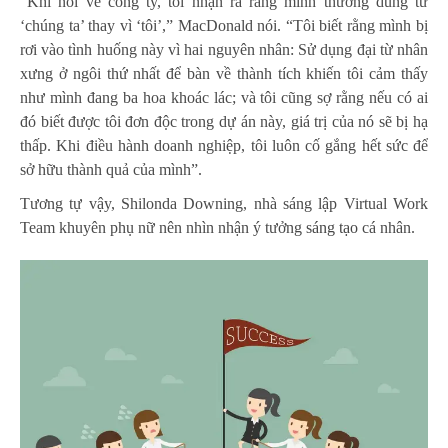
“Khi nói về công ty, tôi nhận ra rằng mình thường dùng từ
‘chúng ta’ thay vì ‘tôi’,” MacDonald nói. “Tôi biết rằng mình bị
rơi vào tình huống này vì hai nguyên nhân: Sử dụng đại từ nhân
xưng ở ngôi thứ nhất để bàn về thành tích khiến tôi cảm thấy
như mình đang ba hoa khoác lác; và tôi cũng sợ rằng nếu có ai
đó biết được tôi đơn độc trong dự án này, giá trị của nó sẽ bị hạ
thấp. Khi điều hành doanh nghiệp, tôi luôn cố gắng hết sức để
sở hữu thành quả của mình”.
Tương tự vậy, Shilonda Downing, nhà sáng lập Virtual Work
Team khuyên phụ nữ nên nhìn nhận ý tưởng
sáng tạo
cá nhân.