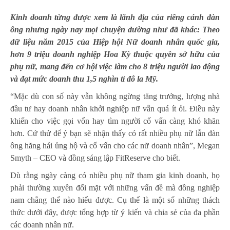
Kinh doanh từng được xem là lãnh địa của riêng cánh đàn
ông nhưng ngày nay mọi chuyện dường như đã khác: Theo
dữ liệu năm 2015 của Hiệp hội
Nữ doanh nhân
quốc gia,
hơn 9 triệu doanh nghiệp Hoa Kỳ thuộc quyền sở hữu của
phụ nữ, mang đến cơ hội việc làm cho 8 triệu người lao động
và đạt mức doanh thu 1,5 nghìn tỉ đô la Mỹ.
“Mặc dù con số này vẫn không ngừng tăng trưởng, lượng nhà
đầu tư hay doanh nhân khởi nghiệp nữ vẫn quá ít ỏi. Điều này
khiến cho việc gọi vốn hay tìm người cố vấn càng khó khăn
hơn. Cứ thử để ý bạn sẽ nhận thấy có rất nhiều phụ nữ lẫn đàn
ông hăng hái ủng hộ và cố vấn cho các nữ doanh nhân”, Megan
Smyth – CEO và đồng sáng lập FitReserve cho biết.
Dù rằng ngày càng có nhiều phụ nữ tham gia kinh doanh, họ
phải thường xuyên đối mặt với những vấn đề mà đồng nghiệp
nam chẳng thể nào hiểu được. Cụ thể là một số những thách
thức dưới đây, được tổng hợp từ ý kiến và chia sẻ của đa phần
các
doanh nhân nữ
.