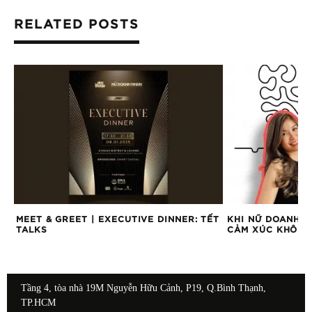
RELATED POSTS
NG
MEET & GREET | EXECUTIVE DINNER: TẾT
KHI NỮ DOANH N
TALKS
CẢM XÚC KHÔNG 
Tầng 4, tòa nhà 19M Nguyễn Hữu Cảnh, P19, Q.Bình Thạnh,
TP.HCM