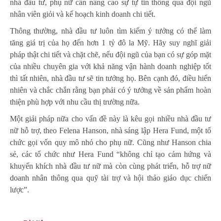
nhà đầu tư, phụ nữ cần nâng cao sự tự tin thông qua đội ngũ
nhân viên giỏi và kế hoạch kinh doanh chi tiết.
Thông thường, nhà đầu tư luôn tìm kiếm ý tưởng có thể làm
tăng giá trị của họ đến hơn 1 tỷ đô la Mỹ. Hãy suy nghĩ giải
pháp thật chi tiết và chặt chẽ, nếu đội ngũ của bạn có sự góp mặt
của nhiều chuyên gia với khả năng vận hành doanh nghiệp tốt
thì tất nhiên, nhà đầu tư sẽ tin tưởng họ. Bên cạnh đó, điều hiển
nhiên và chắc chắn rằng bạn phải có ý tưởng về sản phẩm hoàn
thiện phù hợp với nhu cầu thị trường nữa.
Một giải pháp nữa cho vấn đề này là kêu gọi nhiều nhà đầu tư
nữ hỗ trợ, theo Felena Hanson, nhà sáng lập Hera Fund, một tổ
chức gọi vốn quy mô nhỏ cho phụ nữ. Cũng như Hanson chia
sẻ, các tổ chức như Hera Fund “không chỉ tạo cảm hứng và
khuyến khích nhà đầu tư nữ mà còn cùng phát triển, hỗ trợ
nữ
doanh nhân
thông qua quỹ tài trợ và hội thảo giáo dục chiến
lược”.