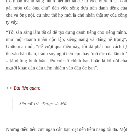
Cô nhấn mạnh rằng mình biết hết tất cả: từ việc bị xem là “con
gái rượu của ông chủ” đến việc sống dựa trên danh tiếng của
cha và ông nội, cứ như thể họ mới là chủ nhân thật sự của công
ty vậy.
“Tôi sẵn sàng làm tất cả để tạo dựng danh tiếng cho riêng mình,
như một doanh nhân độc lập, siêng năng và đáng nể trọng”,
Gutterman nói, “để vượt qua điều này, tôi đã phải học cách tự
tin vào bản thân, tránh suy nghĩ tiêu cực hay ‘mớ rác của tâm trí’
– là những bình luận tiêu cực từ chính bạn hoặc là lời nói của
người khác dần dần tiêm nhiễm vào đầu óc bạn”.
>> Bài liên quan:
Sếp nữ trẻ, Được và Mất
Những điều tiêu cực ngăn cản bạn đạt đến tiềm năng tối đa. Một