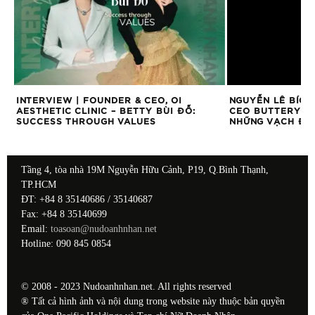
INTERVIEW | FOUNDER & CEO, OI
NGUYỄN LÊ BÍCH
AESTHETIC CLINIC – BETTY BÙI ĐỖ:
CEO BUTTERY C
SUCCESS THROUGH VALUES
NHỮNG VẠCH ĐÍC
Tầng 4, tòa nhà 19M Nguyễn Hữu Cảnh, P19, Q.Bình Thạnh,
TP.HCM
ĐT: +84 8 35140686 / 35140687
Fax: +84 8 35140699
Email:
toasoan@nudoanhnhan.net
Hotline: 090 845 0854
© 2008 - 2023 Nudoanhnhan.net. All rights reserved
® Tất cả hình ảnh và nội dung trong website này thuộc bản quyền