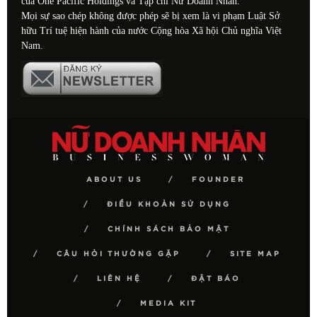
của One Pacific Holdings và Tạp chí Nữ Doanh Nhân.
Mọi sự sao chép không được phép sẽ bị xem là vi phạm Luật Sở
hữu Trí tuệ hiện hành của nước Cộng hòa Xã hội Chủ nghĩa Việt
Nam.
ABOUT US
FOUNDER
ĐIỀU KHOẢN SỬ DỤNG
CHÍNH SÁCH BẢO MẬT
CÂU HỎI THƯỜNG GẶP
SITE MAP
LIÊN HỆ
ĐẶT BÁO
MEDIA KIT