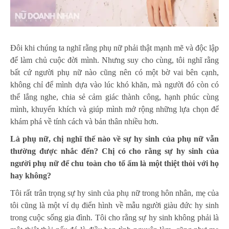
Đôi khi chúng ta nghĩ rằng phụ nữ phải thật mạnh mẽ và độc lập
để làm chủ cuộc đời mình. Nhưng suy cho cùng, tôi nghĩ rằng
bất cứ người phụ nữ nào cũng nên có một bờ vai bên cạnh,
không chỉ để mình dựa vào lúc khó khăn, mà người đó còn có
thể lắng nghe, chia sẻ cảm giác thành công, hạnh phúc cùng
mình, khuyến khích và giúp mình mở rộng những lựa chọn để
khám phá về tính cách và bản thân nhiều hơn.
Là phụ nữ, chị nghĩ thế nào về sự hy sinh của phụ nữ vẫn
thường được nhắc đến? Chị có cho rằng sự hy sinh của
người phụ nữ để chu toàn cho tổ ấm là một thiệt thòi với họ
hay không?
Tôi rất trân trọng sự hy sinh của phụ nữ trong hôn nhân, mẹ của
tôi cũng là một ví dụ điển hình về mẫu người giàu đức hy sinh
trong cuộc sống gia đình. Tôi cho rằng sự hy sinh không phải là