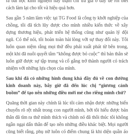
ra bài học kinh nghiệm hay thậm chí trả giá ở đấy để rồi biết
cách làm lại cho tốt và hiệu quả hơn.
Sau gần 5 năm làm việc tại TG Food là công ty khởi nghiệp của
chồng, tôi đã tích lũy được cho mình nhiều kiến thức về xây
dựng thương hiệu, phát triển hệ thống cũng như quản lý đội
ngũ. Có thể nói, tôi hoàn toàn hài lòng với sự thay đổi này. Tôi
luôn quan niệm rằng mọi thứ đều phải xuất phát từ bên trong,
một khi đã nuôi quyết tâm “không được bỏ cuộc” thì bản thân sẽ
luôn giữ được sự tập trung và cố gắng trở thành người có trách
nhiệm với những lựa chọn của mình.
Sau khi đã có những hình dung khá đầy đủ về con đường
kinh doanh này, bây giờ đã đến lúc chị “giương cánh
buồm” để tạo nên những điều mới mẻ cho riêng mình chứ?
Quãng thời gian này chính là lúc tôi cảm nhận được những biến
chuyển rõ rệt nhất trong con người mình, bởi tôi hiểu được bản
thân đã tìm ra thứ mình thích và chính nó đã thôi thúc tôi không
ngần ngại dấn thân để tạo nên những điều khác biệt. Mọi người
cũng biết rằng, phụ nữ luôn có điểm chung là khi diện quần áo