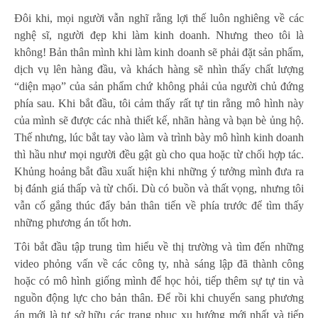
Đôi khi, mọi người vẫn nghĩ rằng lợi thế luôn nghiêng về các
nghệ sĩ, người đẹp khi làm kinh doanh. Nhưng theo tôi là
không! Bản thân mình khi làm kinh doanh sẽ phải đặt sản phẩm,
dịch vụ lên hàng đầu, và khách hàng sẽ nhìn thấy chất lượng
“diện mạo” của sản phẩm chứ không phải của người chủ đứng
phía sau. Khi bắt đầu, tôi cảm thấy rất tự tin rằng mô hình này
của mình sẽ được các nhà thiết kế, nhãn hàng và bạn bè ủng hộ.
Thế nhưng, lúc bắt tay vào làm và trình bày mô hình kinh doanh
thì hầu như mọi người đều gật gù cho qua hoặc từ chối hợp tác.
Khủng hoảng bắt đầu xuất hiện khi những ý tưởng mình đưa ra
bị đánh giá thấp và từ chối. Dù có buồn và thất vọng, nhưng tôi
vẫn cố gắng thúc đẩy bản thân tiến về phía trước để tìm thấy
những phương án tốt hơn.
Tôi bắt đầu tập trung tìm hiểu về thị trường và tìm đến những
video phỏng vấn về các công ty, nhà sáng lập đã thành công
hoặc có mô hình giống mình để học hỏi, tiếp thêm sự tự tin và
nguồn động lực cho bản thân. Để rồi khi chuyển sang phương
án mới là tự sở hữu các trang phục xu hướng mới nhất và tiếp