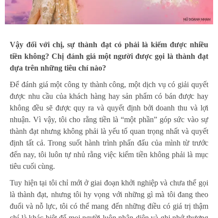
Vậy đối với chị, sự thành đạt có phải là kiếm được nhiều
tiền không? Chị đánh giá một người được gọi là thành đạt
dựa trên những tiêu chí nào?
Để đánh giá một công ty thành công, một dịch vụ có giải quyết
được nhu cầu của khách hàng hay sản phẩm có bán được hay
không đều sẽ được quy ra và quyết định bởi doanh thu và lợi
nhuận. Vì vậy, tôi cho rằng tiền là “một phần” góp sức vào sự
thành đạt nhưng không phải là yếu tố quan trọng nhất và quyết
định tất cả. Trong suốt hành trình phấn đấu của mình từ trước
đến nay, tôi luôn tự nhủ rằng việc kiếm tiền không phải là mục
tiêu cuối cùng.
Tuy hiện tại tôi chỉ mới ở giai đoạn khởi nghiệp và chưa thể gọi
là thành đạt, nhưng tôi hy vọng với những gì mà tôi đang theo
đuổi và nỗ lực, tôi có thể mang đến những điều có giá trị thậm
chí là khác biệt để mọi người luôn nhận diện và ghi nhớ thương