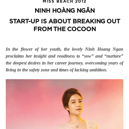
MISS BEACH 2012
NINH HOÀNG NGÂN
START-UP IS ABOUT BREAKING OUT
FROM THE COCOON
In the flower of her youth, the lovely Ninh Hoang Ngan
proclaims her insight and readiness to “sow” and “nurture”
the deepest desires in her career journey, overcoming years of
living in the safety zone and times of lacking ambition.