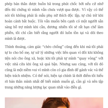
phép bản thân được buồn bã trong phút chốc bởi nếu cứ nhớ
đến thì chứng tỏ mình vẫn chưa vượt qua được. Vì vậy có thể
nói tôi không phải là mẫu phụ nữ thích độc lập, tự chủ trừ khi
hoàn cảnh bắt buộc. Tôi vẫn muốn bên cạnh có một người sẵn
sàng hỗ trợ mình khi cần, đương nhiên tôi sẽ rất hạn chế làm
phiền, tôi chỉ cần biết rằng người đó luôn tồn tại và dõi theo
mình là được.
Thỉnh thoảng, cảm giác “chèo chống” cũng đến khi mà tôi phải
tự lo cho bố mẹ, tự xử lý những việc liên quan vì đôi khi không
tiện nói cho ông xã, hoặc khi tôi phải tự mình “quay vòng” với
việc nhà cửa khi ông xã quá bận. Nhưng sau cùng, với tôi đó
cũng là một niềm vui vì mình còn có gia đình để gánh vác và thể
hiện trách nhiệm. Có thể nói, hiện tại chính là thời điểm tôi hiểu
rõ bản thân mình nhất để biết mình muốn gì, cần gì và nên tập
trung những năng lượng lạc quan nhất vào điều gì.