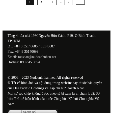
…
1
2
3
6
Tầng 4, tòa nhà 19M Nguyễn Hữu Cảnh, P19, Q.Bình Thạnh,
TP.HCM
ĐT: +84 8 35140686 / 35140687
Fax: +84 8 35140699
Email:
toasoan@nudoanhnhan.net
Hotline: 090 845 0854
© 2008 - 2023 Nudoanhnhan.net. All rights reserved
® Tất cả hình ảnh và nội dung trong website này thuộc bản quyền
của One Pacific Holdings và Tạp chí Nữ Doanh Nhân.
Mọi sự sao chép không được phép sẽ bị xem là vi phạm Luật Sở
hữu Trí tuệ hiện hành của nước Cộng hòa Xã hội Chủ nghĩa Việt
Nam.