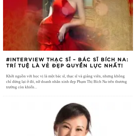
#INTERVIEW THẠC SĨ – BÁC SĨ BÍCH NA:
TRÍ TUỆ LÀ VẺ ĐẸP QUYỀN LỰC NHẤT!
Khởi nguồn với học vị là một bác sĩ, thạc sĩ và giảng viên, nhưng không
chỉ dừng lại ở đó, nữ doanh nhân xinh đẹp Phạm Thị Bích Na trên thương
trường còn khiến
...