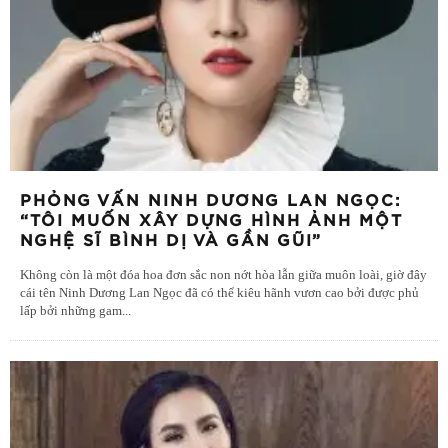
PHỎNG VẤN NINH DƯƠNG LAN NGỌC:
“TÔI MUỐN XÂY DỰNG HÌNH ẢNH MỘT
NGHỆ SĨ BÌNH DỊ VÀ GẦN GŨI”
Không còn là một đóa hoa đơn sắc non nớt hòa lẫn giữa muôn loài, giờ đây
cái tên Ninh Dương Lan Ngọc đã có thể kiêu hãnh vươn cao bởi được phủ
lấp bởi những gam
...