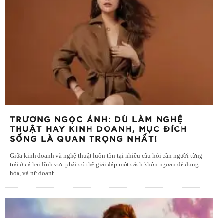
TRƯƠNG NGỌC ÁNH: DÙ LÀM NGHỆ
THUẬT HAY KINH DOANH, MỤC ĐÍCH
SỐNG LÀ QUAN TRỌNG NHẤT!
Giữa kinh doanh và nghệ thuật luôn tồn tại nhiều câu hỏi cần người từng
trải ở cả hai lĩnh vực phải có thể giải đáp một cách khôn ngoan để dung
hòa, và nữ doanh
...