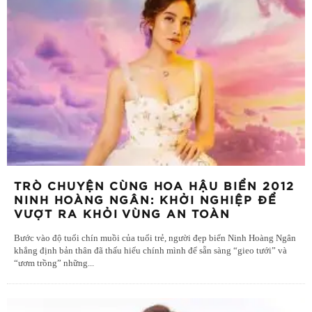
TRÒ CHUYỆN CÙNG HOA HẬU BIỂN 2012
NINH HOÀNG NGÂN: KHỞI NGHIỆP ĐỂ
VƯỢT RA KHỎI VÙNG AN TOÀN
Bước vào độ tuổi chín muồi của tuổi trẻ, người đẹp biển Ninh Hoàng Ngân
khẳng định bản thân đã thấu hiểu chính mình để sẵn sàng “gieo tưới” và
“ươm trồng” những
...