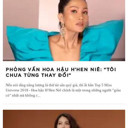
PHỎNG VẤN HOA HẬU H’HEN NIÊ: “TÔI
CHƯA TỪNG THAY ĐỔI”
Nếu nói rằng năng lượng là thứ tài sản quý giá, thì ắt hẳn Top 5 Miss
Universe 2018 - Hoa hậu H’Hen Niê chính là một trong những người “giàu
có” nhất mà không c
...