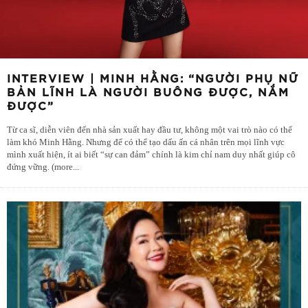
INTERVIEW | MINH HẰNG: “NGƯỜI PHỤ NỮ
BẢN LĨNH LÀ NGƯỜI BUÔNG ĐƯỢC, NẮM
ĐƯỢC”
Từ ca sĩ, diễn viên đến nhà sản xuất hay đầu tư, không một vai trò nào có thể
làm khó Minh Hằng. Nhưng để có thể tạo dấu ấn cá nhân trên mọi lĩnh vực
mình xuất hiện, ít ai biết “sự can đảm” chính là kim chỉ nam duy nhất giúp cô
đứng vững. (more
...