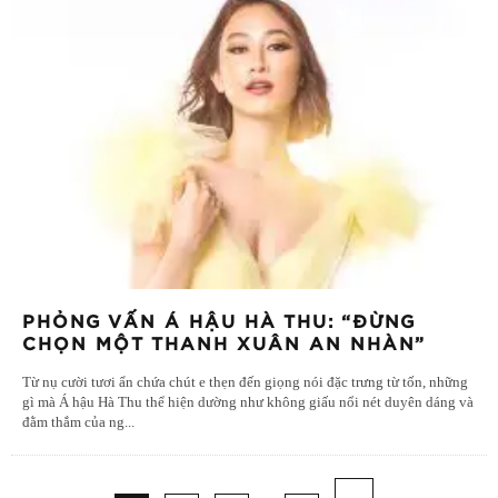
PHỎNG VẤN Á HẬU HÀ THU: “ĐỪNG
CHỌN MỘT THANH XUÂN AN NHÀN”
Từ nụ cười tươi ẩn chứa chút e thẹn đến giọng nói đặc trưng từ tốn, những
gì mà Á hậu Hà Thu thể hiện dường như không giấu nổi nét duyên dáng và
đằm thắm của ng
...