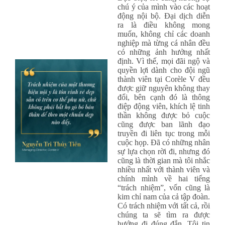
chú ý của mình vào các hoạt
động nội bộ. Đại dịch diễn
ra là điều không mong
muốn, không chỉ các doanh
nghiệp mà từng cá nhân đều
có những ảnh hưởng nhất
định. Vì thế, mọi đãi ngộ và
quyền lợi dành cho đội ngũ
thành viên tại Corèle V đều
được giữ nguyên không thay
đổi, bên cạnh đó là thông
điệp động viên, khích lệ tinh
thần không được bỏ cuộc
cũng được ban lãnh đạo
truyền đi liên tục trong mỗi
cuộc họp. Đã có những nhân
sự lựa chọn rời đi, nhưng đó
cũng là thời gian mà tôi nhắc
nhiều nhất với thành viên và
chính mình về hai tiếng
“trách nhiệm”, vốn cũng là
kim chỉ nam của cả tập đoàn.
Có trách nhiệm với tất cả, rồi
chúng ta sẽ tìm ra được
hướng đi đúng đắn. Tôi tin