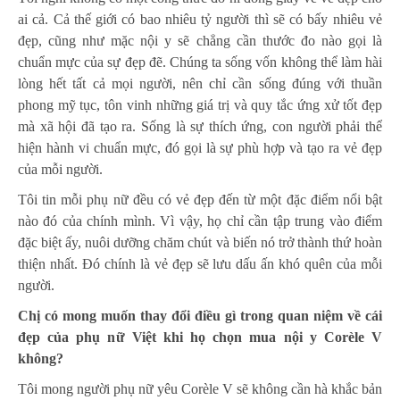
ai cả. Cả thế giới có bao nhiêu tỷ người thì sẽ có bấy nhiêu vẻ
đẹp, cũng như mặc nội y sẽ chẳng cần thước đo nào gọi là
chuẩn mực của sự đẹp đẽ. Chúng ta sống vốn không thể làm hài
lòng hết tất cả mọi người, nên chỉ cần sống đúng với thuần
phong mỹ tục, tôn vinh những giá trị và quy tắc ứng xử tốt đẹp
mà xã hội đã tạo ra. Sống là sự thích ứng, con người phải thể
hiện hành vi chuẩn mực, đó gọi là sự phù hợp và tạo ra vẻ đẹp
của mỗi người.
Tôi tin mỗi phụ nữ đều có vẻ đẹp đến từ một đặc điểm nổi bật
nào đó của chính mình. Vì vậy, họ chỉ cần tập trung vào điểm
đặc biệt ấy, nuôi dưỡng chăm chút và biến nó trở thành thứ hoàn
thiện nhất. Đó chính là vẻ đẹp sẽ lưu dấu ấn khó quên của mỗi
người.
Chị có mong muốn thay đổi điều gì trong quan niệm về cái
đẹp của phụ nữ Việt khi họ chọn mua nội y Corèle V
không?
Tôi mong người phụ nữ yêu Corèle V sẽ không cần hà khắc bản