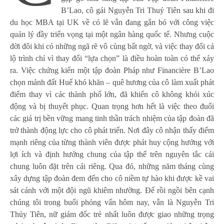
B’Lao, cô gái Nguyễn Tri Thuỷ Tiên sau khi đi
du học MBA tại UK về có lẽ vẫn đang gắn bó với công việc
quản lý đầy triển vọng tại một ngân hàng quốc tế. Nhưng cuộc
đời đôi khi có những ngã rẽ vô cùng bất ngờ, và việc thay đổi cả
lộ trình chỉ vì thay đổi “lựa chọn” là điều hoàn toàn có thể xảy
ra. Việc chứng kiến một tập đoàn Pháp như Financière B’Lao
chọn mảnh đất Huế khó khăn – quê hương của cô làm xuất phát
điểm thay vì các thành phố lớn, đã khiến cô không khỏi xúc
động và bị thuyết phục. Quan trọng hơn hết là việc theo đuổi
các giá trị bền vững mang tinh thần trách nhiệm của tập đoàn đã
trở thành động lực cho cô phát triển. Nơi đây cô nhận thấy điểm
mạnh riêng của từng thành viên được phát huy cộng hưởng với
lợi ích và định hướng chung của tập thể trên nguyên tắc cái
chung luôn đặt trên cái riêng. Qua đó, những năm tháng cùng
xây dựng tập đoàn đem đến cho cô niềm tự hào khi được kề vai
sát cánh với một đội ngũ khiêm nhường. Để rồi ngồi bên cạnh
chúng tôi trong buổi phỏng vấn hôm nay, vẫn là Nguyễn Tri
Thủy Tiên, nữ giám đốc trẻ nhất luôn được giao những trọng