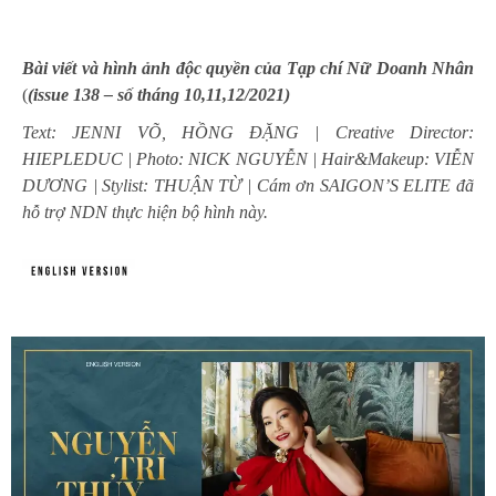
;n
Bài viết và hình ảnh độc quyền của Tạp chí Nữ Doanh Nhân
(
(issue 138 – số tháng 10,11,12/2021)
Text: JENNI VÕ, HỒNG ĐẶNG | Creative Director:
HIEPLEDUC | Photo: NICK NGUYỄN | Hair&Makeup: VIỄN
DƯƠNG | Stylist: THUẬN TỪ | Cám ơn SAIGON’S ELITE đã
hỗ trợ NDN thực hiện bộ hình này.