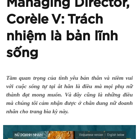
Managing Director,
Corèle V: Trách
nhiệm là bản lĩnh
sống
Tầm quan trọng của tình yêu bản thân và niềm vui
với cuộc sống tự tại ắt hẳn là điều mà mọi phụ nữ
thành đạt mong muốn. Và đây cũng là những điều
mà chúng tôi cảm nhận được ở chân dung nữ doanh
nhân cho trang bìa kỳ này.