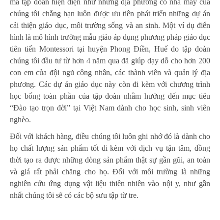
mà tập đoàn hiện diện như những địa phương có nhà máy của
chúng tôi chẳng hạn luôn được ưu tiên phát triển những dự án
cải thiện giáo dục, môi trường sống và an sinh. Một ví dụ điển
hình là mô hình trường mẫu giáo áp dụng phương pháp giáo dục
tiên tiến Montessori tại huyện Phong Điền, Huế do tập đoàn
chúng tôi đầu tư từ hơn 4 năm qua đã giúp dạy dỗ cho hơn 200
con em của đội ngũ công nhân, các thành viên và quản lý địa
phương. Các dự án giáo dục này còn đi kèm với chương trình
học bổng toàn phần của tập đoàn nhằm hướng đến mục tiêu
“Đào tạo trọn đời” tại Việt Nam dành cho học sinh, sinh viên
nghèo.
Đối với khách hàng, điều chúng tôi luôn ghi nhớ đó là dành cho
họ chất lượng sản phẩm tốt đi kèm với dịch vụ tận tâm, đồng
thời tạo ra được những dòng sản phẩm thật sự gần gũi, an toàn
và giá rất phải chăng cho họ. Đối với môi trường là những
nghiên cứu ứng dụng vật liệu thiên nhiên vào nội y, như gần
nhất chúng tôi sẽ có các bộ sưu tập từ tre.