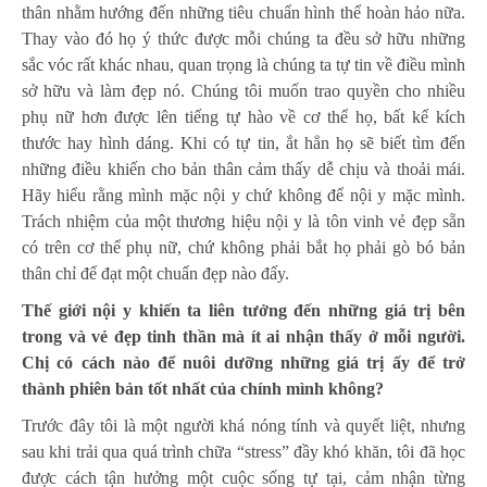
thân nhằm hướng đến những tiêu chuẩn hình thể hoàn hảo nữa.
Thay vào đó họ ý thức được mỗi chúng ta đều sở hữu những
sắc vóc rất khác nhau, quan trọng là chúng ta tự tin về điều mình
sở hữu và làm đẹp nó. Chúng tôi muốn trao quyền cho nhiều
phụ nữ hơn được lên tiếng tự hào về cơ thể họ, bất kể kích
thước hay hình dáng.
Khi có tự tin, ắt hẳn họ sẽ biết tìm đến
những điều khiến cho bản thân cảm thấy dễ chịu và thoải mái.
Hãy hiểu rằng mình mặc nội y chứ không để nội y mặc mình.
Trách nhiệm của một thương hiệu nội y là tôn vinh vẻ đẹp sẵn
có trên cơ thể phụ nữ, chứ không phải bắt họ phải gò bó bản
thân chỉ để đạt một chuẩn đẹp nào đấy.
Thế giới nội y khiến ta liên tưởng đến những giá trị bên
trong và vẻ đẹp tinh thần mà ít ai nhận thấy ở mỗi người.
Chị có cách nào để nuôi dưỡng những giá trị ấy để trở
thành phiên bản tốt nhất của chính mình không?
Trước đây tôi là một người khá nóng tính và quyết liệt, nhưng
sau khi trải qua quá trình chữa “stress” đầy khó khăn, tôi đã học
được cách tận hưởng một cuộc sống tự tại, cảm nhận từng