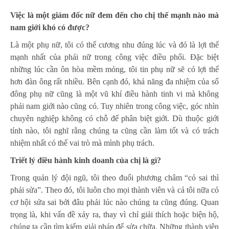
Việc là một giám đốc nữ đem đến cho chị thế mạnh nào mà
nam giới khó có được?
Là một phụ nữ, tôi có thể cương nhu đúng lúc và đó là lợi thế
mạnh nhất của phái nữ trong công việc điều phối. Đặc biệt
những lúc cần ôn hòa mềm mỏng, tôi tin
phụ nữ
sẽ có lợi thế
hơn đàn ông rất nhiều. Bên cạnh đó, khả năng đa nhiệm của số
đông phụ nữ cũng là một vũ khí điều hành tinh vi mà không
phải nam giới nào cũng có. Tuy nhiên trong công việc, góc nhìn
chuyên nghiệp không có chỗ để phân biệt giới. Dù thuộc giới
tính nào, tôi nghĩ rằng chúng ta cũng cần làm tốt và có trách
nhiệm nhất có thể vai trò mà mình phụ trách.
Triết lý điều hành kinh doanh của chị là gì?
Trong quản lý đội ngũ, tôi theo đuổi phương châm “có sai thì
phải sửa”. Theo đó, tôi luôn cho mọi thành viên và cả tôi nữa có
cơ hội sửa sai bởi đâu phải lúc nào chúng ta cũng đúng. Quan
trọng là, khi vấn đề xảy ra, thay vì chỉ giải thích hoặc biện hộ,
chúng ta cần tìm kiếm giải pháp để sửa chữa. Những thành viên