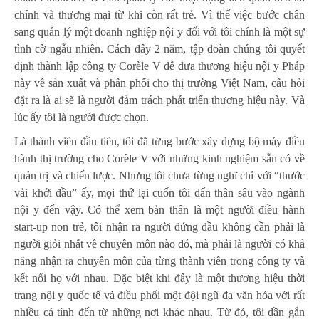
chính và thương mại từ khi còn rất trẻ. Vì thế việc bước chân
sang quản lý một doanh nghiệp nội y đối với tôi chính là một sự
tình cờ ngẫu nhiên. Cách đây 2 năm, tập đoàn chúng tôi quyết
định thành lập công ty Corèle V để đưa thương hiệu nội y Pháp
này về sản xuất và phân phối cho thị trường Việt Nam, câu hỏi
đặt ra là ai sẽ là người đảm trách phát triển thương hiệu này. Và
lúc ấy tôi là người được chọn.
Là thành viên đầu tiên, tôi đã từng bước xây dựng bộ máy điều
hành thị trường cho Corèle V với những kinh nghiệm sẵn có về
quản trị và chiến lược. Nhưng tôi chưa từng nghĩ chỉ với “thước
vải khởi đầu” ấy, mọi thứ lại cuốn tôi dấn thân sâu vào ngành
nội y đến vậy. Có thể xem bản thân là một người điều hành
start-up non trẻ, tôi nhận ra người đứng đầu không cần phải là
người giỏi nhất về chuyên môn nào đó, mà phải là người có khả
năng nhận ra chuyên môn của từng thành viên trong công ty và
kết nối họ với nhau. Đặc biệt khi đây là một thương hiệu thời
trang nội y quốc tế và điều phối một đội ngũ đa văn hóa với rất
nhiều cá tính đến từ những nơi khác nhau. Từ đó, tôi dần gắn