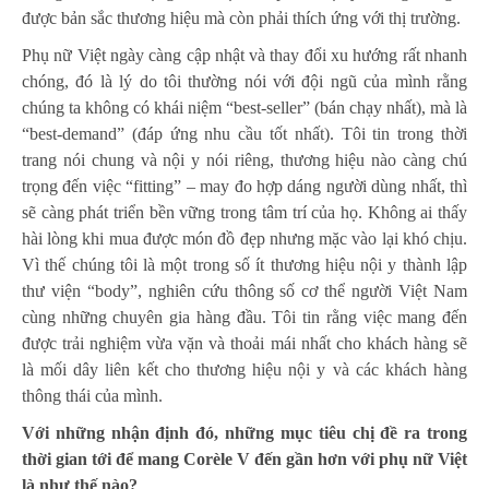
được bản sắc thương hiệu mà còn phải thích ứng với thị trường.
Phụ nữ Việt ngày càng cập nhật và thay đổi xu hướng rất nhanh
chóng, đó là lý do tôi thường nói với đội ngũ của mình rằng
chúng ta không có khái niệm “best-seller” (bán chạy nhất), mà là
“best-demand” (đáp ứng nhu cầu tốt nhất). Tôi tin trong thời
trang nói chung và nội y nói riêng, thương hiệu nào càng chú
trọng đến việc “fitting” – may đo hợp dáng người dùng nhất, thì
sẽ càng phát triển bền vững trong tâm trí của họ. Không ai thấy
hài lòng khi mua được món đồ đẹp nhưng mặc vào lại khó chịu.
Vì thế chúng tôi là một trong số ít thương hiệu nội y thành lập
thư viện “body”, nghiên cứu thông số cơ thể người Việt Nam
cùng những chuyên gia hàng đầu. Tôi tin rằng việc mang đến
được trải nghiệm vừa vặn và thoải mái nhất cho khách hàng sẽ
là mối dây liên kết cho thương hiệu nội y và các khách hàng
thông thái của mình.
Với những nhận định đó, những mục tiêu chị đề ra trong
thời gian tới để mang Corèle V đến gần hơn với phụ nữ Việt
là như thế nào?