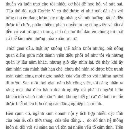
thuẫn và luôn trao cho tôi nhiều cơ hội để học hỏi và sửa sai.
Tập thể đội ngũ Corèle V có thể được ví như một đàn én với
từng con én đang lượn bay nhịp nhàng về một hướng, tất cả đều
được tổ chức, phân nhiệm, phân quyền trong công việc và tất cả
đều có vai trò quan trọng, chỉ có như thế đàn én chúng tôi mới
có thể làm nên những mùa xuân rực rỡ.
Thời gian đầu, thật sự không thể tránh khỏi những bất đồng
quan điểm giữa một thành viên điều phối trẻ như tôi và những
quản lý lâu năm khác, nhưng giờ đây nhìn lại, tôi thấy khi ấy
tầm nhìn của mình thật hạn chế, chưa thể nhìn rõ được bức tranh
toàn cảnh cùng mọi ngóc ngách của vấn đề so với những người
đi trước. Sau một thời gian nắm bắt công việc, tôi càng nhận ra
rằng một nhà điều hành doanh nghiệp tốt phải là người luôn
khiêm tốn và có tinh thần “mình không biết gì cả” để luôn muốn
được biết nhiều hơn cùng các đồng nghiệp của mình.
Bên cạnh đó, ngành kinh doanh nội y tích hợp nhiều đặc tính
của bán lẻ, của thời trang, của tiêu dùng…, do đó tính hệ thống
luôn đi đôi với sự sáng tạo và tồn tại nhiều yếu tố cảm tính. Trên