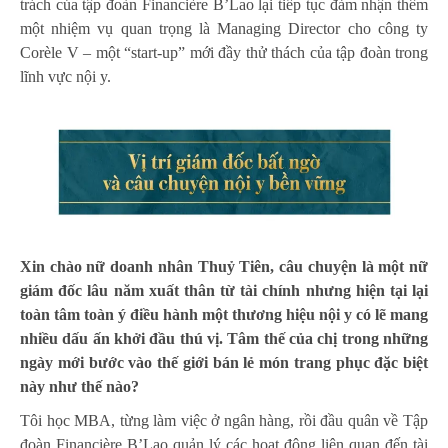
trách của tập đoàn Financière B’Lao lại tiếp tục đảm nhận thêm
một nhiệm vụ quan trọng là Managing Director cho công ty
Corèle V – một “start-up” mới đầy thử thách của tập đoàn trong
lĩnh vực nội y.
Xin chào nữ doanh nhân
Thuỷ Tiên, câu chuyện là một nữ
giám đốc lâu năm xuất thân từ
tài chính nhưng hiện tại lại
toàn tâm toàn ý điều hành một thương hiệu
nội y có lẽ mang
nhiều dấu ấn khởi đầu thú vị. T
âm thế của chị trong
những
ngày mới
bước vào
thế giới bán lẻ món trang phục đặc biệt
này như thế nào
?
Tôi học MBA, từng làm việc ở ngân hàng, rồi đầu quân về Tập
đoàn Financière B’Lao quản lý các hoạt động liên quan đến tài