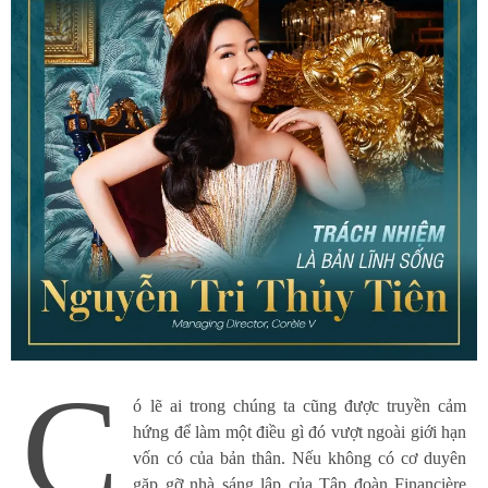
C
ó lẽ ai trong chúng ta cũng được truyền cảm
hứng để làm một điều gì đó vượt ngoài giới hạn
vốn có của bản thân. Nếu không có cơ duyên
gặp gỡ nhà sáng lập của Tập đoàn Financière