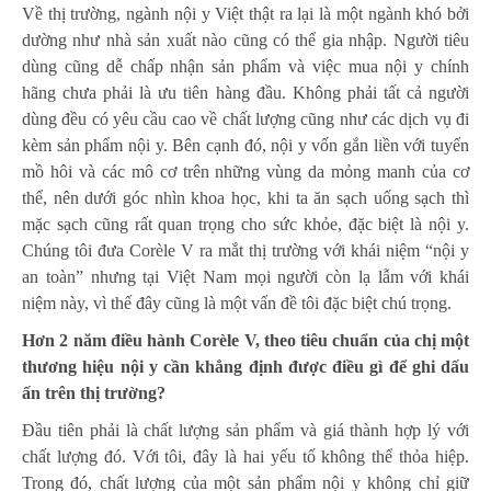
Về thị trường, ngành nội y Việt thật ra lại là một ngành khó bởi
dường như nhà sản xuất nào cũng có thể gia nhập. Người tiêu
dùng cũng dễ chấp nhận sản phẩm và việc mua nội y chính
hãng chưa phải là ưu tiên hàng đầu. Không phải tất cả người
dùng đều có yêu cầu cao về chất lượng cũng như các dịch vụ đi
kèm sản phẩm nội y. Bên cạnh đó, nội y vốn gắn liền với tuyến
mồ hôi và các mô cơ trên những vùng da mỏng manh của cơ
thể, nên dưới góc nhìn khoa học, khi ta ăn sạch uống sạch thì
mặc sạch cũng rất quan trọng cho sức khỏe, đặc biệt là nội y.
Chúng tôi đưa Corèle V ra mắt thị trường với khái niệm “nội y
an toàn” nhưng tại Việt Nam mọi người còn lạ lẫm với khái
niệm này, vì thế đây cũng là một vấn đề tôi đặc biệt chú trọng.
Hơn 2 năm điều hành Corèle V, theo tiêu chuẩn của chị một
thương hiệu nội y cần khẳng định được điều gì để ghi dấu
ấn trên thị trường?
Đầu tiên phải là chất lượng sản phẩm và giá thành hợp lý với
chất lượng đó. Với tôi, đây là hai yếu tố không thể thỏa hiệp.
Trong đó, chất lượng của một sản phẩm nội y không chỉ giữ