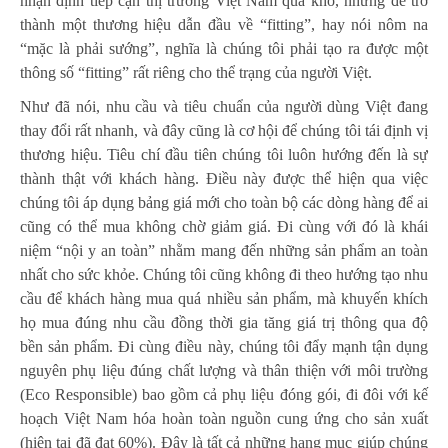
nhận định tiếp cận thị trường Việt Nam quá khó, nhưng để trở
thành một thương hiệu dẫn đầu về “fitting”, hay nói nôm na
“mặc là phải sướng”, nghĩa là chúng tôi phải tạo ra được một
thông số “fitting” rất riêng cho thể trạng của người Việt.
Như đã nói, nhu cầu và tiêu chuẩn của người dùng Việt đang
thay đổi rất nhanh, và đây cũng là cơ hội để chúng tôi tái định vị
thương hiệu. Tiêu chí đầu tiên chúng tôi luôn hướng đến là sự
thành thật với khách hàng. Điều này được thể hiện qua việc
chúng tôi áp dụng bảng giá mới cho toàn bộ các dòng hàng để ai
cũng có thể mua không chờ giảm giá. Đi cùng với đó là khái
niệm “nội y an toàn” nhằm mang đến những sản phẩm an toàn
nhất cho sức khỏe. Chúng tôi cũng không đi theo hướng tạo nhu
cầu để khách hàng mua quá nhiều sản phẩm, mà khuyến khích
họ mua đúng nhu cầu đồng thời gia tăng giá trị thông qua độ
bền sản phẩm. Đi cùng điều này, chúng tôi đẩy mạnh tận dụng
nguyên phụ liệu đúng chất lượng và thân thiện với môi trường
(Eco Responsible) bao gồm cả phụ liệu đóng gói, đi đôi với kế
hoạch Việt Nam hóa hoàn toàn nguồn cung ứng cho sản xuất
(hiện tại đã đạt 60%). Đây là tất cả những hạng mục giúp chúng