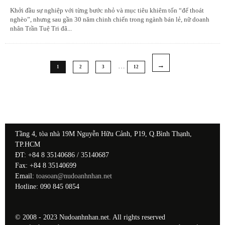
Khởi đầu sự nghiệp với từng bước nhỏ và mục tiêu khiêm tốn “để thoát
nghèo”, nhưng sau gần 30 năm chinh chiến trong ngành bán lẻ, nữ doanh
nhân Trần Tuệ Tri đã
...
…
1
2
3
12
Tầng 4, tòa nhà 19M Nguyễn Hữu Cảnh, P19, Q.Bình Thạnh,
TP.HCM
ĐT: +84 8 35140686 / 35140687
Fax: +84 8 35140699
Email:
toasoan@nudoanhnhan.net
Hotline: 090 845 0854
© 2008 - 2023 Nudoanhnhan.net. All rights reserved