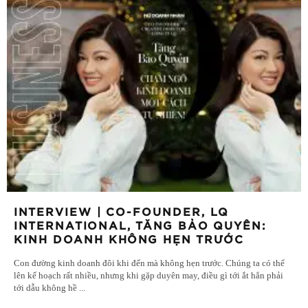
INTERVIEW | CO-FOUNDER, LQ
INTERNATIONAL, TĂNG BẢO QUYÊN:
KINH DOANH KHÔNG HẸN TRƯỚC
Con đường kinh doanh đôi khi đến mà không hẹn trước. Chúng ta có thể
lên kế hoạch rất nhiều, nhưng khi gặp duyên may, điều gì tới ắt hẳn phải
tới dẫu không hề
...