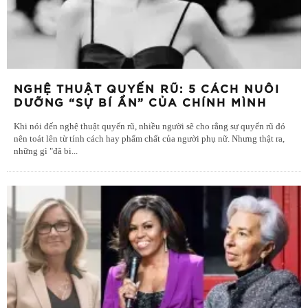
NGHỆ THUẬT QUYẾN RŨ: 5 CÁCH NUÔI
DƯỠNG “SỰ BÍ ẨN” CỦA CHÍNH MÌNH
Khi nói đến nghệ thuật quyến rũ, nhiều người sẽ cho rằng sự quyến rũ đó
nên toát lên từ tính cách hay phẩm chất của người phụ nữ. Nhưng thật ra,
những gì "đã bi
...