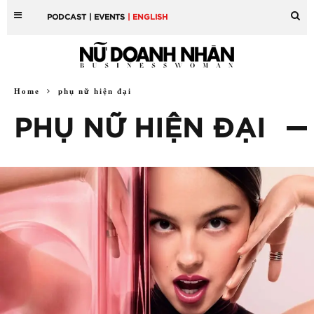
PODCAST
| EVENTS
| ENGLISH
Home
phụ nữ hiện đại
PHỤ NỮ HIỆN ĐẠI