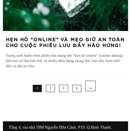
HẸN HÒ “ONLINE” VÀ MẸO GIỮ AN TOÀN
CHO CUỘC PHIÊU LƯU ĐẦY HÀO HỨNG!
Trong suốt hành trình phiêu lưu mang tên “hẹn hò online” (online dating)
hứa hẹn sẽ lắm háo hức và nhiều điều đáng mong đợi, bạn hãy luôn nhớ
đến và đặt ưu tiên
...
1
2
3
4
Tầng 4, tòa nhà 19M Nguyễn Hữu Cảnh, P19, Q.Bình Thạnh,