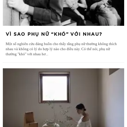
VÌ SAO PHỤ NỮ “KHÓ” VỚI NHAU?
Một số nghiên cứu đáng buồn cho thấy rằng phụ nữ thường không thích
nhau và không có lý do hợp lý nào cho điều này. Có thể nói, phụ nữ
thường "khó" với nhau hơ
...