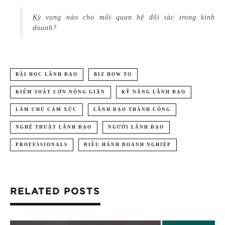
Kỳ vọng nào cho mối quan hệ đối tác trong kinh
doanh?
BÀI HỌC LÃNH ĐẠO
BIZ HOW TO
KIỂM SOÁT CƠN NÓNG GIẬN
KỸ NĂNG LÃNH ĐẠO
LÀM CHỦ CẢM XÚC
LÃNH ĐẠO THÀNH CÔNG
NGHỆ THUẬT LÃNH ĐẠO
NGƯỜI LÃNH ĐẠO
PROFESSIONALS
ĐIỀU HÀNH DOANH NGHIỆP
RELATED POSTS