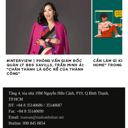
ỌI
#INTERVIEW | PHỎNG VẤN GIÁM ĐỐC
CẦN LÀM GÌ KHI
QUẢN LÝ BĐS SAVILLS, TRẦN MINH ÁI:
HOME” TRONG MÙ
“CHÂN THÀNH LÀ GỐC RỄ CỦA THÀNH
CÔNG”
Tầng 4, tòa nhà 19M Nguyễn Hữu Cảnh, P19, Q.Bình Thạnh,
TP.HCM
ĐT: +84 8 35140686 / 35140687
Fax: +84 8 35140699
Email:
toasoan@nudoanhnhan.net
Hotline: 090 845 0854