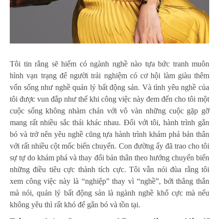
Tôi tin rằng sẽ hiếm có ngành nghề nào tựa bức tranh muôn
hình vạn trạng để người trải nghiệm có cơ hội làm giàu thêm
vốn sống như nghề quản lý bất động sản. Và tình yêu nghề của
tôi được vun đắp như thế khi công việc này đem đến cho tôi một
cuộc sống không nhàm chán với vô vàn những cuộc gặp gỡ
mang rất nhiều sắc thái khác nhau. Đối với tôi, hành trình gắn
bó và trở nên yêu nghề cũng tựa hành trình khám phá bản thân
với rất nhiều cột mốc biến chuyển. Con đường ấy đã trao cho tôi
sự tự do khám phá và thay đổi bản thân theo hướng chuyển biến
những điều tiêu cực thành tích cực. Tôi vẫn nói đùa rằng tôi
xem công việc này là “nghiệp” thay vì “nghề”, bởi thẳng thắn
mà nói, quản lý bất động sản là ngành nghề khổ cực mà nếu
không yêu thì rất khó để gắn bó và tồn tại.