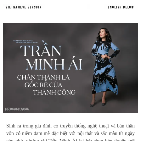
Sinh ra trong gia đình có truyền thống nghệ thuật và bản thân
vốn có niềm đam mê đặc biệt với nội thất và sắc màu từ ngày
còn nhỏ, nhưng chị Trần Minh Ái lại lựa chọn bén duyên với