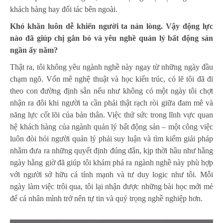
khách hàng hay đối tác bên ngoài.
K
hó khăn luôn dễ khiến người ta nản lòng. Vậy động lực
nào đã giúp chị gắn bó và yêu nghề quản lý bất động sản
ngần ấy năm?
Thật ra, tôi không yêu ngành nghề này ngay từ những ngày đầu
chạm ngõ. Vốn mê nghệ thuật và học kiến trúc, có lẽ tôi đã đi
theo con đường định sẵn nếu như không có một ngày tôi chợt
nhận ra đôi khi người ta cần phải thật rạch ròi giữa đam mê và
năng lực cốt lõi của bản thân. Việc thử sức trong lĩnh vực quan
hệ khách hàng của ngành quản lý bất động sản – một công việc
luôn đòi hỏi người quản lý phải suy luận và tìm kiếm giải pháp
nhằm đưa ra những quyết định đúng đắn, kịp thời hầu như hằng
ngày hằng giờ đã giúp tôi khám phá ra ngành nghề này phù hợp
với người sở hữu cá tính mạnh và tư duy logic như tôi. Mỗi
ngày làm việc trôi qua, tôi lại nhận được những bài học mới mẻ
để cá nhân mình trở nên tự tin và quý trọng nghề nghiệp hơn.