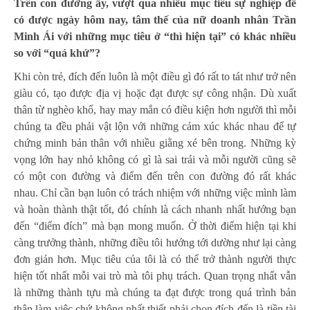
Trên con đường ấy, vượt qua nhiều mục tiêu sự nghiệp để
có được ngày hôm nay, tâm thế của nữ doanh nhân Trần
Minh Ái với những mục tiêu ở “thì hiện tại” có khác nhiều
so với “quá khứ”?
Khi còn trẻ, đích đến luôn là một điều gì đó rất to tát như trở nên
giàu có, tạo được địa vị hoặc đạt được sự công nhận. Dù xuất
thân từ nghèo khổ, hay may mắn có điều kiện hơn người thì mỗi
chúng ta đều phải vật lộn với những cảm xúc khác nhau để tự
chứng minh bản thân với nhiều giằng xé bên trong. Những kỳ
vọng lớn hay nhỏ không có gì là sai trái và mỗi người cũng sẽ
có một con đường và điểm đến trên con đường đó rất khác
nhau. Chỉ cần bạn luôn có trách nhiệm với những việc mình làm
và hoàn thành thật tốt, đó chính là cách nhanh nhất hướng bạn
đến “điểm đích” mà bạn mong muốn. Ở thời điểm hiện tại khi
càng trưởng thành, những điều tôi hướng tới dường như lại càng
đơn giản hơn. Mục tiêu của tôi là có thể trở thành người thực
hiện tốt nhất mỗi vai trò mà tôi phụ trách. Quan trọng nhất vẫn
là những thành tựu mà chúng ta đạt được trong quá trình bản
thân làm việc chứ không nhất thiết phải chọn đích đến là tiền tài