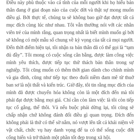
Điều này phù thuộc vào cá tính của mỗi người khi họ hiểu bản
thân đang ở giai đoạn nào của cuộc đời và thật sự mong muốn
điều gì. Bởi thực tế, chúng ta sẽ không bao giờ đạt được tất cả
mục đích cùng lúc như nhau. Tôi vẫn thường nói với các nhân
viên trẻ của mình rằng, quan trọng nhất là biết mình muốn gì bởi
sẽ không có một mẫu số chung về kỳ vọng của tất cả mọi người.
Đến thời điểm hiện tại, tôi nhận ra bản thân đã có thể gọi là “tạm
đủ đầy”. Tôi mong có cuộc sống cân bằng, được làm công việc
mình yêu thích, được tiếp tục thử thách bản thân trong sự
nghiệp. Tôi cũng muốn có thêm thời gian dành cho chính mình
và gia đình, cũng như tiếp tục theo đuổi niềm đam mê từ thuở
ban sơ là nội thất và kiến trúc. Giờ đây, tôi tin rằng mục đích của
mình đã được chuyển hóa không còn là một đích đến mà tôi
phải đạt được bằng mọi giá. Chỉ cần còn làm việc là tôi còn tiếp
tục cố gắng, thế thôi. Và nếu buộc phải dừng lại, tôi cũng sẽ
chấp nhận chứ không đánh đổi điều gì quan trọng. Đích đến
không phải là thứ có thể sờ nắm, nó vượt lên tất cả khái niệm về
vật chất, chức vụ hay danh vọng để ta có thể sống cuộc đời
cống hiến và trở thành một phần tốt đẹp trong xã hội.