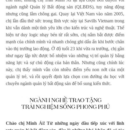
ngành nghề Quản lý Bất động sản (QLBĐS), tuy năng động
nhưng cũng lắm chông gai. Quay lại Việt Nam vào năm 2005,
chị lần đầu thử sức trong lĩnh vực này tại Savills Vietnam trong
khi vẫn dành một tình yêu lớn cho kiến trúc và nghệ thuật. Thể
hiện tư duy logic nhạy bén từ rất sớm, chị nắm bắt được điểm
mạnh của chính mình và nhanh chóng ghi dấu ấn khi bước chân
vào thị trường lao động. Ở độ tuổi 23 khi vừa ra trường, chị gần
như ngay lập tức được bổ nhiệm vào những vị trí quản lý bằng
năng lực và sự chủ động của bản thân. Nhưng cũng chính lúc
này, chị thấy mình vẫn còn nhiều điểm yếu non nớt của một
quản lý trẻ, và rồi quyết định lựa chọn con đường du học với
chuyên ngành quản lý bất động sản để bổ sung kiến thức.
Chào chị Minh Ái! Từ những ngày đầu tiếp xúc với lĩnh