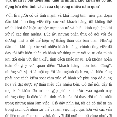
vực quản lý bất động sản, đâu là những khó khăn đã có tác
động lớn đến tính cách của chị trong nhiều năm qua?
Vốn là người có cá tính mạnh và khá nóng tính, nên giai đoạn
đầu khi làm công việc tiếp xúc với khách hàng, tôi không thể
tránh khỏi thể hiện sự bộc trực non trẻ và thiếu kinh nghiệm khi
xử lý các tình huống. Lúc ấy, những phản ứng đó đối với tôi
dường như là để thể hiện sự thẳng thắn của bản thân. Nhưng
dần dần khi tiếp xúc với nhiều khách hàng, chính công việc đã
dạy tôi biết kiên nhẫn và hành xử đúng mực với vị trí của mình
khi đối diện với từng kiểu tính cách khác nhau. Dù không hoàn
toàn đồng ý với quan điểm “khách hàng luôn luôn đúng”,
nhưng với vị trí là một người làm ngành dịch vụ, tôi hiểu rằng
phải học cách kiểm soát cảm xúc và hành xử phù hợp để dung
hòa và đạt được sự thấu hiểu của nhiều bên. Có thể nói, đây là
một khó khăn lớn mà tôi gặp phải khi bước vào ngành này
nhưng cũng là điều khiến tính cách của tôi thay đổi nhiều nhất
trong những năm làm việc. Giờ đây nhìn lại, tôi đã có thể tự tin
trong cách đối nhân xử thế và làm việc hiệu quả hơn với các vấn
đề liên quan đến con người, đối với đội ngũ nội bộ cũng như với