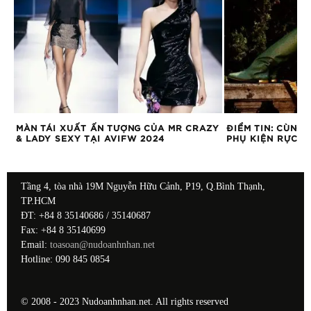
MÀN TÁI XUẤT ẤN TƯỢNG CỦA MR CRAZY
ĐIỂM TIN: CÙNG 
CM
& LADY SEXY TẠI AVIFW 2024
PHỤ KIỆN RỰC R
Tầng 4, tòa nhà 19M Nguyễn Hữu Cảnh, P19, Q.Bình Thạnh,
TP.HCM
ĐT: +84 8 35140686 / 35140687
Fax: +84 8 35140699
Email:
toasoan@nudoanhnhan.net
Hotline: 090 845 0854
© 2008 - 2023 Nudoanhnhan.net. All rights reserved