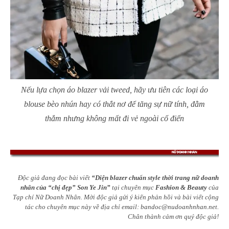
Nếu lựa chọn áo blazer vải tweed, hãy ưu tiên các loại áo
blouse bèo nhún hay có thắt nơ để tăng sự nữ tính, đằm
thắm nhưng không mất đi vẻ ngoài cổ điển
Độc giả đang đọc bài viết
“Diện blazer chuẩn style thời trang nữ doanh
nhân của “chị đẹp” Son Ye Jin”
tại chuyên mục
Fashion & Beauty
của
Tạp chí Nữ Doanh Nhân. Mời độc giả gửi ý kiến phản hồi và bài viết cộng
tác cho chuyên mục này về địa chỉ email:
bandoc@nudoanhnhan.net
.
Chân thành cảm ơn quý độc giả!