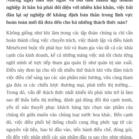
nghiệp ắt hẳn bà phải đối diện với nhiều khó khăn, việc bắt
đầu lại sự nghiệp để khẳng định bản thân trong lĩnh vực
hoàn toàn mới đã đưa đến cho bà những thách thức nào?
Không giống như khi làm trong các tập đoàn chúng ta chỉ cần
hoàn thành công việc chuyên trách, việc thành lập và điều hành
MetaScent buộc tôi phải học hỏi và tham gia vào tất cả các khía
cạnh của kinh doanh, kể cả những mảng việc mà tôi chưa từng
nghĩ mình sẽ trực tiếp tham gia quản lý như quản trị sản xuất.
Điều này đem lại cho tôi rất nhiều thử thách khi vừa đảm trách
việc điều chế sáng tạo các sản phẩm mùi hương, vừa cùng tham
gia đưa ra các chiến lược thương mại, phát triển thị trường…
Trong đó, vấn đề thách thức nhất khiến tôi phải trăn trở là làm
sao để thấu hiểu thị trường, đánh giá đúng đối thủ cạnh tranh,
yếu tố nào thuyết phục khách hàng lựa chọn sản phẩm của
chúng tôi giữa muôn vàn chủng loại nước hoa khác. Bên cạnh
đó, việc điều phối hệ thống chuỗi cung ứng phức tạp từ các
nguyên vật liệu, bao bì đầu vào, tiến hành điều chế, đóng gói,
rồi đến việc phân phối các sản phẩm đầu ra sao cho nhịp nhàng,