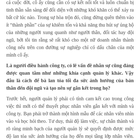
cả cuộc đời, cô ấy cũng cần có sự kết nối tốt và luôn chuẩn bị
tinh thần sẵn sàng để đối diện với những khó khăn có thể xảy ra
bất cứ lúc nào. Trong sự hòa trộn đó, cũng đừng quên thêm vào
ít “thành phần” của sự khiêm tốn và khả năng thu hút sự ủng hộ
của những người xung quanh như người thân, đối tác hay đội
ngũ, bởi tôi tin rằng sẽ rất khó cho một nữ doanh nhân thành
công nếu trên con đường sự nghiệp chỉ có dấu chân của một
mình cô ấy.
Là người điều hành công ty, có lẽ vấn đề nhân sự cũng đáng
được quan tâm như những khía cạnh quản lý khác. Vậy
đâu là cách để bà lan tỏa tối đa sức ảnh hưởng của bản
thân đến đội ngũ và tạo nên sự gắn kết trong họ?
Trước hết, người quản lý phải có tính cam kết cao trong công
việc thì mới có thể thuyết phục nhân viên gắn kết với mình và
công ty. Bạn phải trở thành một hình mẫu để các nhân viên nhìn
vào và học hỏi theo. Tư duy, thái độ làm việc, sự chân thành và
rõ ràng minh bạch của người quản lý sẽ quyết định được mức
độ lan tỏa sức ảnh hưởng của họ đến mọi tầng lớp nhân viên.