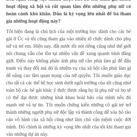
hoạt động xã hội và rất quan tâm đến những phụ nữ có
hoàn cảnh khó khăn. Đâu là kỳ vọng lớn nhất để bà tham
gia những hoạt động này?
Tôi hiện đang là chủ tịch của một trường học dành cho các bé
gái ở Úc và tôi cũng tham gia vào nhiều tổ chức dành cho phụ
nữ và trẻ em. Hiện nay, đất nước tôi nói riêng cũng như thế giới
nói chung vẫn còn tồn tại nhiều vấn đề xung quanh bình đẳng
giới. Điều này không phản ánh phụ nữ cần phải làm gì để đấu
tranh và thay đổi mà đó là nhiệm vụ của xã hội cần phải làm gì
để nâng cao tầm quan trọng của nữ quyền. Tôi muốn giáo dục
cho tất cả các thế hệ học sinh dưới ngôi trường của tôi cũng như
toàn bộ các bé gái khác ý thức được rằng họ là phụ nữ và họ sẽ
có thể đạt được những khát khao hoài bão của mình nếu đủ
mạnh mẽ và tự tin. Tôi muốn chứng kiến những cô gái trẻ trở
thành những người phụ nữ độc lập và thành công để xóa bỏ rào
cản vô hình của xã hội cũng như làm chủ vận mệnh cuộc đời
mình. Đó chính là những kỳ vọng lớn nhất của tôi khi tham gia
vào những dự án này.