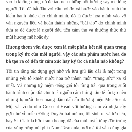
sao ta không dùng nó để tạo nên những nốt hương say mê lòng
người. Tôi đã bắt đầu với câu hỏi đó và bước vào hành trình tìm
kiếm hạnh phúc cho chính mình, đó là được hòa mình vào vô
vàn nguyên liệu và hoàn thành những “bài tập” do chính mình
đưa ra để được là người đầu tiên cảm thụ và thưởng thức thứ
mùi hương mê hoặc ấy.
Hương thơm vốn được xem là một phần kết nối quan trọng
trong ký ức của mỗi người, vậy các sản phẩm nước hoa do
bà tạo ra có đến từ cảm xúc hay ký ức cá nhân nào không?
Tôi tin rằng tác dụng gợi nhớ và lưu giữ lâu dài là một trong
những yếu tố khiến nước hoa trở thành món “trang sức” xa xỉ
nhất. Và những kỷ niệm đáng giá tôi từng trải qua trong suốt
hành trình cuộc đời chính là nguồn cảm hứng lớn để tôi tạo nên
những lọ nước hoa mang đậm dấu ấn thương hiệu MetaScent.
Một vài ví dụ như Crescent Head với hương cam và nhựa cây
gợi nhớ về miền Đông Duyên hải nơi mẹ tôi sinh ra và lớn lên,
hay St. Clair là bức tranh hoang dã của mùi tuyết tùng đặc trưng
của vùng rừng núi phía Nam Tasmania, nơi mà tôi vẫn cùng gia