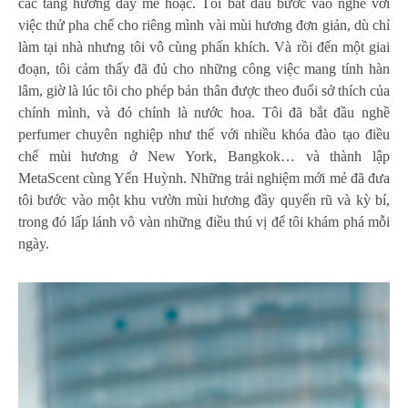
các tầng hương đầy mê hoặc. Tôi bắt đầu bước vào nghề với
việc thử pha chế cho riêng mình vài mùi hương đơn giản, dù chỉ
làm tại nhà nhưng tôi vô cùng phấn khích. Và rồi đến một giai
đoạn, tôi cảm thấy đã đủ cho những công việc mang tính hàn
lâm, giờ là lúc tôi cho phép bản thân được theo đuổi sở thích của
chính mình, và đó chính là nước hoa. Tôi đã bắt đầu nghề
perfumer chuyên nghiệp như thế với nhiều khóa đào tạo điều
chế mùi hương ở New York, Bangkok… và thành lập
MetaScent cùng Yến Huỳnh. Những trải nghiệm mới mẻ đã đưa
tôi bước vào một khu vườn mùi hương đầy quyến rũ và kỳ bí,
trong đó lấp lánh vô vàn những điều thú vị để tôi khám phá mỗi
ngày.