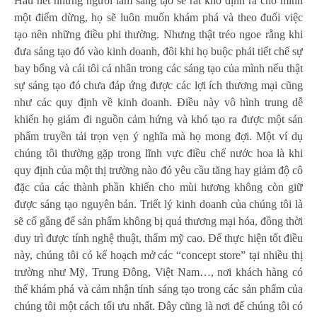
Hầu hết những người làm sáng tạo sẽ rất khó định ra cho mình
một điểm dừng, họ sẽ luôn muốn khám phá và theo đuổi việc
tạo nên những điều phi thường. Nhưng thật tréo ngoe rằng khi
đưa sáng tạo đó vào kinh doanh, đôi khi họ buộc phải tiết chế sự
bay bổng và cái tôi cá nhân trong các sáng tạo của mình nếu thật
sự sáng tạo đó chưa đáp ứng được các lợi ích thương mại cũng
như các quy định về kinh doanh. Điều này vô hình trung dễ
khiến họ giảm đi nguồn cảm hứng và khó tạo ra được một sản
phẩm truyền tải trọn vẹn ý nghĩa mà họ mong đợi. Một ví dụ
chúng tôi thường gặp trong lĩnh vực điều chế nước hoa là khi
quy định của một thị trường nào đó yêu cầu tăng hay giảm độ cô
đặc của các thành phần khiến cho mùi hương không còn giữ
được sáng tạo nguyên bản. Triết lý kinh doanh của chúng tôi là
sẽ cố gắng để sản phẩm không bị quá thương mại hóa, đồng thời
duy trì được tính nghệ thuật, thẩm mỹ cao. Để thực hiện tốt điều
này, chúng tôi có kế hoạch mở các “concept store” tại nhiều thị
trường như Mỹ, Trung Đông, Việt Nam…, nơi khách hàng có
thể khám phá và cảm nhận tính sáng tạo trong các sản phẩm của
chúng tôi một cách tối ưu nhất. Đây cũng là nơi để chúng tôi có